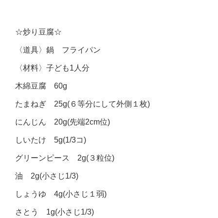
☆炒り豆腐☆
〈道具〉鍋 フライパン
〈材料〉子ども1人分
木綿豆腐 60g
たまねぎ 25g(６等分にして外側１枚)
にんじん 20g(先端2cm位)
しいたけ 5g(1/3コ)
グリーンピース 2g(３粒位)
油 2g(小さじ1/3)
しょうゆ 4g(小さじ１弱)
さとう 1g(小さじ1/3)