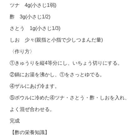
ツナ 4g(小さじ1弱)
酢 3g(小さじ1/2)
さとう 1g(小さじ1/3)
しお 少々(親指と小指で少しつまんだ量)
〈作り方〉
①きゅうりを縦4等分にし、いちょう切りにする。
②鍋にお湯を沸かし、①をさっとゆでる。
④ザルにあげ冷ます。
⑤ボウルに冷めた④ツナ・さとう・酢・しおを入れ、
よく混ぜ合わせる。
完成
【酢の栄養知識】