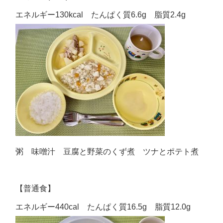
エネルギー130kcal たんぱく質6.6g 脂質2.4g
粥 味噌汁 豆腐と野菜のくず煮 ツナとポテト煮
【普通食】
エネルギー440cal たんぱく質16.5g 脂質12.0g