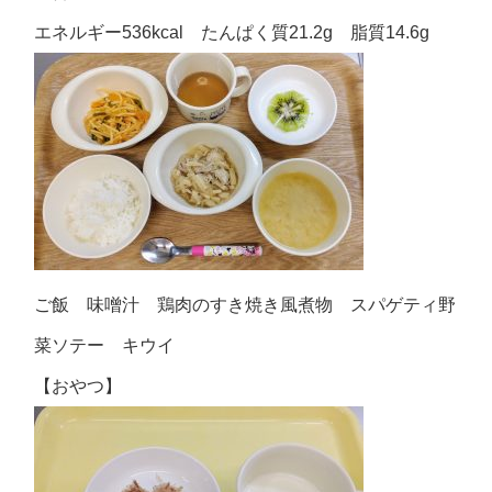
エネルギー536kcal たんぱく質21.2g 脂質14.6g
ご飯 味噌汁 鶏肉のすき焼き風煮物 スパゲティ野
菜ソテー キウイ
【おやつ】