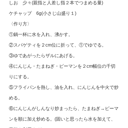
しお 少々(親指と人差し指２本でつまめる量)
ケチャップ 6g(小さじ山盛り１)
〈作り方〉
①鍋一杯に水を入れ、沸かす。
②スパゲティを２cm位に折って、①でゆでる。
③ゆであがったらザルにあげる。
④にんじん・たまねぎ・ピーマンを２cm幅位の千切
りにする。
⑤フライパンを熱し、油を入れ、にんじんを中火で炒
める。
⑥にんじんがしんなり炒まったら、たまねぎ→ピーマ
ンを順に加え炒める。(固いと思ったら水を加えて、