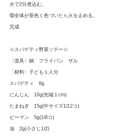
火で2分煮込む。
⑩全体が茶色く色づいたら火を止める。
完成
☆スパゲティ野菜ソテー☆
〈道具〉鍋 フライパン ザル
〈材料〉子ども１人分
スパゲティ 8g
にんじん 10g(先端１cm)
たまねぎ 15g(中サイズ1/12コ)
ピーマン 5g(1/8コ)
油 2g(小さじ1/2)