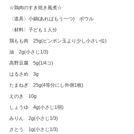
☆鶏肉のすき焼き風煮☆
〈道具〉小鍋(あればもう一つ) ボウル
〈材料〉子ども１人分
鶏もも肉 25g(ピンポン玉より少し小さい位)
油 2g(小さじ1/3)
高野豆腐 5g(1/4コ)
はるさめ 3g
たまねぎ 25g(4等分にし外側1枚)
えのき 10g
しょうゆ 4g(小さじ1弱)
みりん 2g(小さじ1/3)
さとう 1g(小さじ1/3)