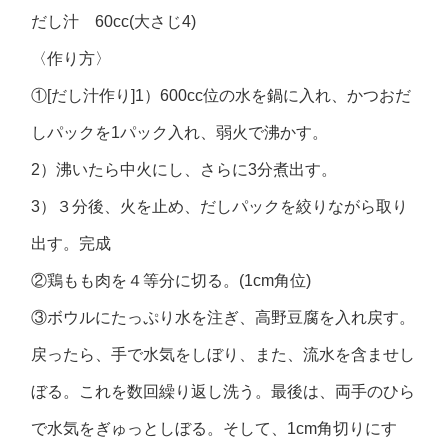
だし汁 60cc(大さじ4)
〈作り方〉
①[だし汁作り]1）600cc位の水を鍋に入れ、かつおだ
しパックを1パック入れ、弱火で沸かす。
2）沸いたら中火にし、さらに3分煮出す。
3）３分後、火を止め、だしパックを絞りながら取り
出す。完成
②鶏もも肉を４等分に切る。(1cm角位)
③ボウルにたっぷり水を注ぎ、高野豆腐を入れ戻す。
戻ったら、手で水気をしぼり、また、流水を含ませし
ぼる。これを数回繰り返し洗う。最後は、両手のひら
で水気をぎゅっとしぼる。そして、1cm角切りにす