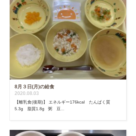
8月３日(月)の給食
2020.08.03
【離乳食(後期)】 エネルギー176kcal たんぱく質
5.3g 脂質1.8g 粥 豆...