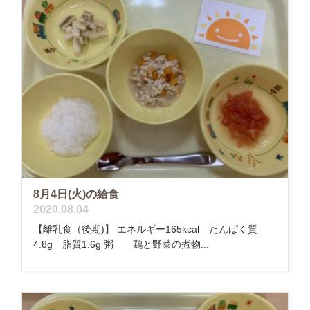
8月4日(火)の給食
2020.08.04
【離乳食（後期)】 エネルギー165kcal たんぱく質
4.8g 脂質1.6g 粥 鶏と野菜の煮物...