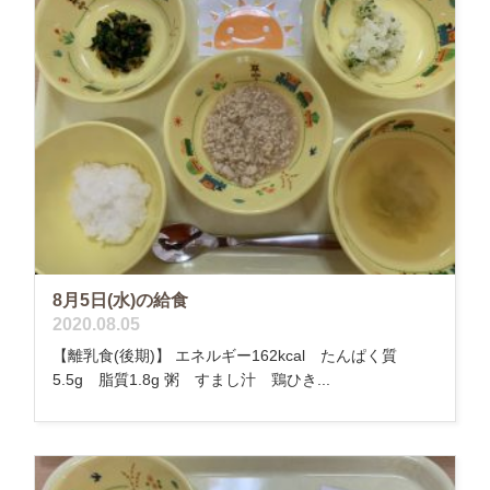
8月5日(水)の給食
2020.08.05
【離乳食(後期)】 エネルギー162kcal たんぱく質
5.5g 脂質1.8g 粥 すまし汁 鶏ひき...