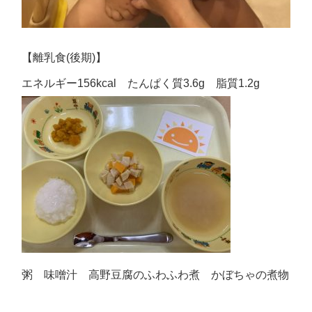
【離乳食(後期)】
エネルギー156kcal たんぱく質3.6g 脂質1.2g
粥 味噌汁 高野豆腐のふわふわ煮 かぼちゃの煮物