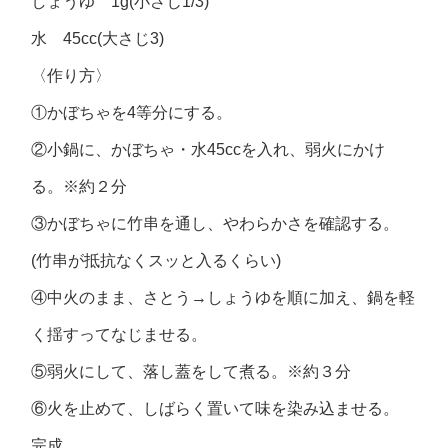
しょうゆ 1g(小さじ1/3)
水 45cc(大さじ3)
〈作り方〉
①かぼちゃを4等分にする。
②小鍋に、かぼちゃ・水45ccを入れ、弱火にかけ
る。※約２分
③かぼちゃに竹串を通し、やわらかさを確認する。
(竹串が抵抗なくスッと入るくらい)
④中火のまま、さとう→しょうゆを順に加え、鍋を軽
く揺すってなじませる。
⑤弱火にして、落し蓋をして煮る。※約３分
⑥火を止めて、しばらく置いて味を染み込ませる。
完成