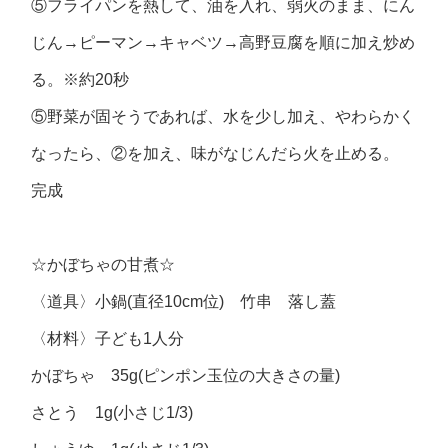
⑤フライパンを熱して、油を入れ、弱火のまま、にん
じん→ピーマン→キャベツ→高野豆腐を順に加え炒め
る。※約20秒
⑤野菜が固そうであれば、水を少し加え、やわらかく
なったら、②を加え、味がなじんだら火を止める。
完成
☆かぼちゃの甘煮☆
〈道具〉小鍋(直径10cm位) 竹串 落し蓋
〈材料〉子ども1人分
かぼちゃ 35g(ピンポン玉位の大きさの量)
さとう 1g(小さじ1/3)