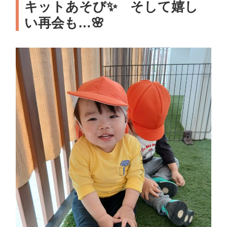
キットあそび✨ そして嬉し
い再会も…🌸