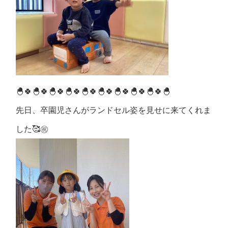
🐣🍀🐣🍀🐣🍀🐣🍀🐣🍀🐣🍀🐣🍀🐣🍀🐣🍀🐣
先日、卒園児さんがランドセル姿を見せに来てくれま
した🥰㊗