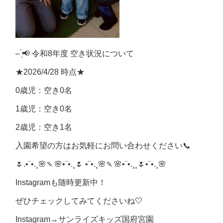
– ̗̀📢 令和8年度 空き状況について
★2026/4/28 時点★
0歳児：空き0名
1歳児：空き0名
2歳児：空き1名
入園希望の方はお気軽にお問い合わせください📞
🌷.•¨•.¸🌸🍡🌸•¨•.¸🌷 •¨•.¸🌸🍡🌸•¨•.¸¸🌷•¨•.¸🌸
Instagramも随時更新中！
ぜひチェックしてみてくださいね🤍
Instagram→サンライズキッズ国府宮園