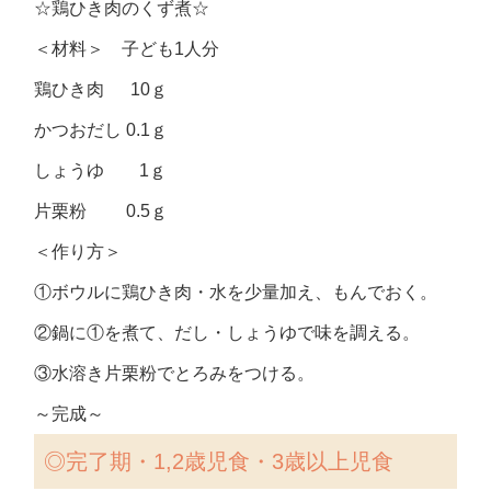
☆鶏ひき肉のくず煮☆
＜材料＞ 子ども1人分
鶏ひき肉 10ｇ
かつおだし 0.1ｇ
しょうゆ 1ｇ
片栗粉 0.5ｇ
＜作り方＞
①ボウルに鶏ひき肉・水を少量加え、もんでおく。
②鍋に①を煮て、だし・しょうゆで味を調える。
③水溶き片栗粉でとろみをつける。
～完成～
◎完了期・1,2歳児食・3歳以上児食