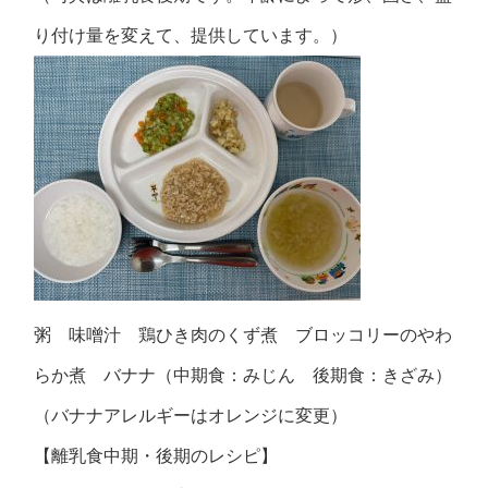
り付け量を変えて、提供しています。）
粥 味噌汁 鶏ひき肉のくず煮 ブロッコリーのやわ
らか煮 バナナ（中期食：みじん 後期食：きざみ）
（バナナアレルギーはオレンジに変更）
【離乳食中期・後期のレシピ】