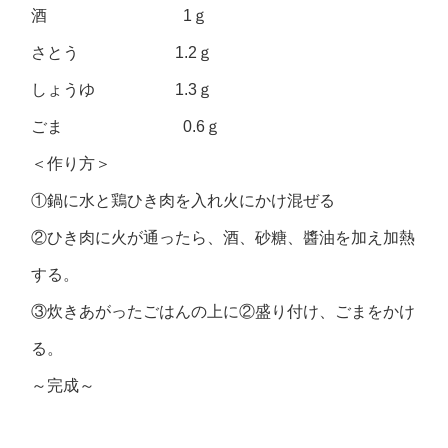
酒 1ｇ
さとう 1.2ｇ
しょうゆ 1.3ｇ
ごま 0.6ｇ
＜作り方＞
①鍋に水と鶏ひき肉を入れ火にかけ混ぜる
②ひき肉に火が通ったら、酒、砂糖、醬油を加え加熱
する。
③炊きあがったごはんの上に②盛り付け、ごまをかけ
る。
～完成～