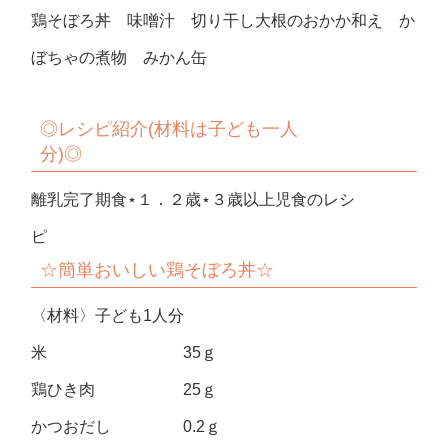
鶏そぼろ丼 味噌汁 切り干し大根のおかか和え か
ぼちゃの煮物 みかん缶
◎
レシピ紹介(材料は子ども一人
分)◎
離乳完了期食⋆１．２歳⋆３歳以上児食のレシ
ピ
☆簡単おいしい
鶏そぼろ丼☆
〈材料〉子ども1人分
米 35ｇ
鶏ひき肉 25ｇ
かつおだし 0.2ｇ