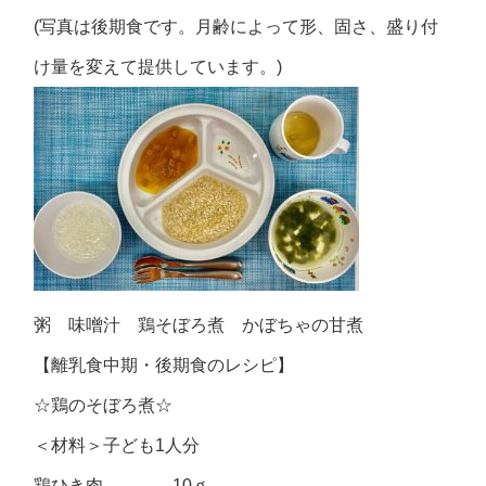
(写真は後期食です。月齢によって形、固さ、盛り付
け量を変えて提供しています。)
粥 味噌汁 鶏そぼろ煮 かぼちゃの甘煮
【離乳食中期・後期食のレシピ】
☆鶏のそぼろ煮☆
＜材料＞子ども1人分
鶏ひき肉 10ｇ