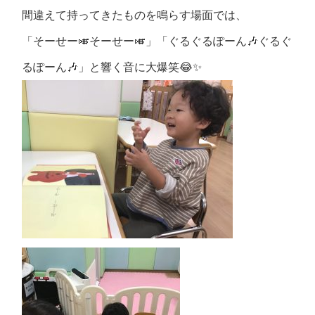
間違えて持ってきたものを鳴らす場面では、
「そーせー🎺そーせー🎺」「ぐるぐるぽーん🎶ぐるぐ
るぽーん🎶」と響く音に大爆笑😂✨