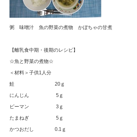
粥 味噌汁 魚の野菜の煮物 かぼちゃの甘煮
【離乳食中期・後期のレシピ】
☆魚と野菜の煮物☆
＜材料＞子供1人分
鮭 20ｇ
にんじん 5ｇ
ピーマン 3ｇ
たまねぎ 5ｇ
かつおだし 0.1ｇ