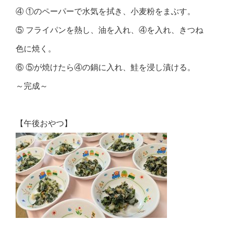
④ ①のペーパーで水気を拭き、小麦粉をまぶす。
⑤ フライパンを熱し、油を入れ、④を入れ、きつね
色に焼く。
⑥ ⑤が焼けたら④の鍋に入れ、鮭を浸し漬ける。
～完成～
【午後おやつ】