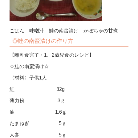
ごはん 味噌汁 鮭の南蛮漬け かぼちゃの甘煮
◎鮭の南蛮漬けの作り方
【離乳食完了・1、2歳児食のレシピ】
☆鮭の南蛮漬け☆
〈材料〉子供1人
鮭 32g
薄力粉 3ｇ
油 1.6ｇ
たまねぎ 5ｇ
人参 5ｇ