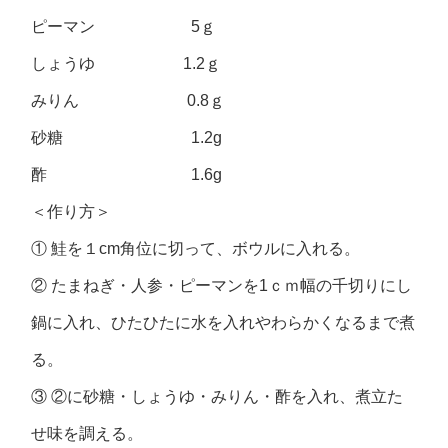
ピーマン 5ｇ
しょうゆ 1.2ｇ
みりん 0.8ｇ
砂糖 1.2g
酢 1.6g
＜作り方＞
① 鮭を１cm角位に切って、ボウルに入れる。
② たまねぎ・人参・ピーマンを1ｃｍ幅の千切りにし
鍋に入れ、ひたひたに水を入れやわらかくなるまで煮
る。
③ ②に砂糖・しょうゆ・みりん・酢を入れ、煮立た
せ味を調える。