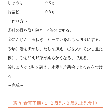
しょうゆ 0.3ｇ
片栗粉 0.8ｇ
＜作り方＞
①鮭の骨を取り除き、4等分にする。
②にんじん、玉ねぎ、ピーマンをみじん切りにする。
③鍋に湯を沸かし、だしを加え、①を入れて少し煮た
後に、②を加え野菜が柔らかくなるまで煮る。
④しょうゆで味を調え、水溶き片栗粉でとろみを付け
る。
～完成～
◎
離乳食完了期⋆１,２歳児⋆３歳以上児食◎