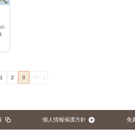
がの
は
1
2
3
次へ
報
個人情報保護方針
免