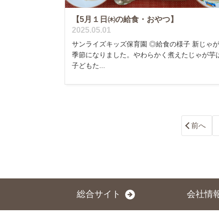
【5月１日㈭の給食・おやつ】
2025.05.01
サンライズキッズ保育園 ◎給食の様子 新じゃ
季節になりました。やわらかく煮えたじゃが芋
子どもた...
前へ
総合サイト
会社情