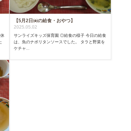
【5月2日㈮の給食・おやつ】
2025.05.02
休
サンライズキッズ保育園 ◎給食の様子 今日の給食
た
は、魚のナポリタンソースでした。 タラと野菜を
ケチャ...