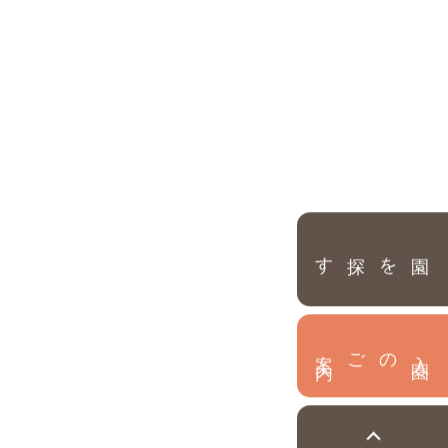
園を探す
内
入
園
のご案