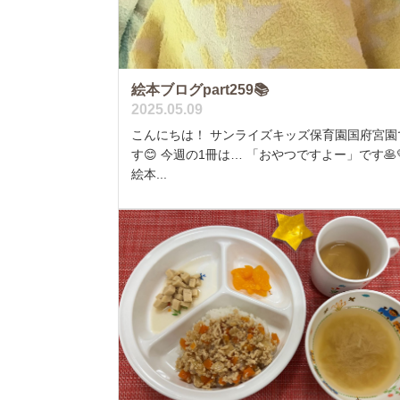
絵本ブログpart259📚
2025.05.09
こんにちは！ サンライズキッズ保育園国府宮園
す😊 今週の1冊は… 「おやつですよー」です🥞
絵本...