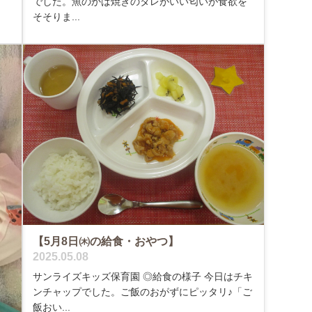
でした。魚のかば焼きのタレがいい匂いが食欲を
そそりま...
【5月8日㈭の給食・おやつ】
2025.05.08
サンライズキッズ保育園 ◎給食の様子 今日はチキ
ンチャップでした。ご飯のおがずにピッタリ♪「ご
飯おい...