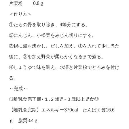
片栗粉 0.8ｇ
＜作り方＞
①たらの骨を取り除き、4等分にする。
②にんじん、小松菜をみじん切りにする。
③鍋に湯を沸かし、だしを加え、①を入れて少し煮た
後に、②を加え野菜が柔らかくなるまで煮る。
④しょうゆで味を調え、水溶き片栗粉でとろみを付け
る。
～完成～
◎離乳食完了期⋆１,２歳児⋆３歳以上児食◎
【離乳食完期】エネルギー370cal たんぱく質16.6
ｇ 脂質8.4ｇ