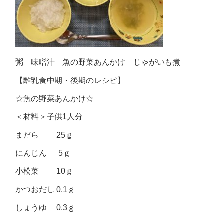
粥 味噌汁 魚の野菜あんかけ じゃがいも煮
【離乳食中期・後期のレシピ】
☆魚の野菜あんかけ☆
＜材料＞子供1人分
まだら 25ｇ
にんじん 5ｇ
小松菜 10ｇ
かつおだし 0.1ｇ
しょうゆ 0.3ｇ