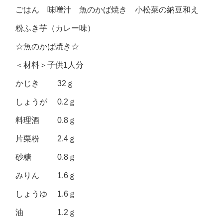
ごはん 味噌汁 魚のかば焼き 小松菜の納豆和え
粉ふき芋（カレー味）
☆魚のかば焼き☆
＜材料＞子供1人分
かじき 32ｇ
しょうが 0.2ｇ
料理酒 0.8ｇ
片栗粉 2.4ｇ
砂糖 0.8ｇ
みりん 1.6ｇ
しょうゆ 1.6ｇ
油 1.2ｇ