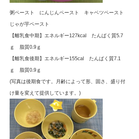
粥ペースト にんじんペースト キャベツペースト
じゃが芋ペースト
【離乳食中期】エネルギー127kcal たんぱく質5.7
ｇ 脂質0.9ｇ
【離乳食後期】エネルギー155cal たんぱく質7.1
ｇ 脂質0.9ｇ
(写真は後期食です。月齢によって形、固さ、盛り付
け量を変えて提供しています。)