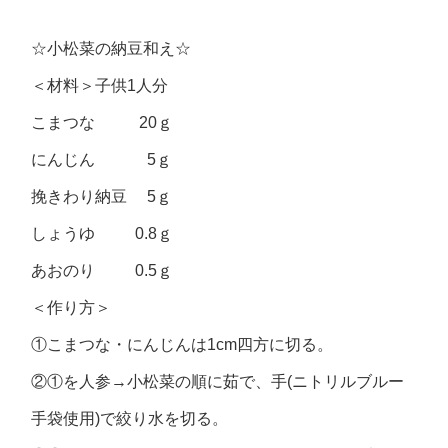
☆小松菜の納豆和え☆
＜材料＞子供1人分
こまつな 20ｇ
にんじん 5ｇ
挽きわり納豆 5ｇ
しょうゆ 0.8ｇ
あおのり 0.5ｇ
＜作り方＞
①こまつな・にんじんは1cm四方に切る。
②①を人参→小松菜の順に茹で、手(ニトリルブルー
手袋使用)で絞り水を切る。