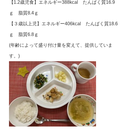
【1.2歳児食】エネルギー388kcal たんぱく質16.9
ｇ 脂質8.4ｇ
【３歳以上児】エネルギー406kcal たんぱく質18.6
ｇ 脂質6.8ｇ
(年齢によって盛り付け量を変えて、提供していま
す。)