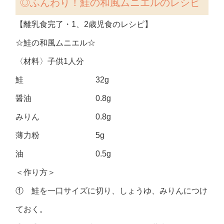
◎ふんわり！鮭の和風ムニエル
のレシピ
【離乳食完了・1、2歳児食のレシピ】
☆鮭の和風ムニエル☆
〈材料〉子供1人分
鮭 32g
醤油 0.8g
みりん 0.8g
薄力粉 5g
油 0.5g
＜作り方＞
① 鮭を一口サイズに切り、しょうゆ、みりんにつけ
ておく。