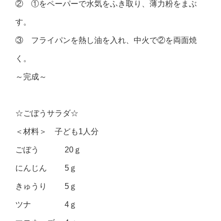
② ①をペーパーで水気をふき取り、薄力粉をまぶ
す。
③ フライパンを熱し油を入れ、中火で②を両面焼
く。
～完成～
☆ごぼうサラダ☆
＜材料＞ 子ども1人分
ごぼう 20ｇ
にんじん 5ｇ
きゅうり 5ｇ
ツナ 4ｇ