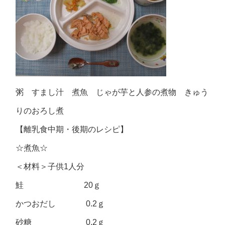
粥 すまし汁 煮魚 じゃが芋と人参の煮物 きゅう
りのおろし煮
【離乳食中期・後期のレシピ】
☆煮魚☆
＜材料＞子供1人分
鮭 20ｇ
かつおだし 0.2ｇ
砂糖 0.2ｇ