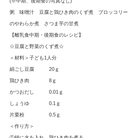
(※中期、後期食の写真なし)
粥 味噌汁 豆腐と鶏ひき肉のくず煮 ブロッコリー
のやわらか煮 さつま芋の甘煮
【離乳食中期・後期食のレシピ】
☆豆腐と野菜のくず煮☆
＜材料＞子ども1人分
絹ごし豆腐 20ｇ
鶏ひき肉 8ｇ
かつおだし 0.01ｇ
しょうゆ 0.1ｇ
片栗粉 0.5ｇ
＜作り方＞
①鍋に水を入れ、鶏ひき肉を煮る。