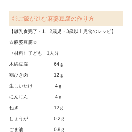
◎
ご飯が進む麻婆豆腐の作り方
【離乳食完了・1、2歳児・3歳以上児食のレシピ】
☆麻婆豆腐☆
〈材料〉子ども 1人分
木綿豆腐 64ｇ
鶏ひき肉 12ｇ
生しいたけ 4ｇ
にんじん 4ｇ
ねぎ 12ｇ
しょうが 0.2ｇ
ごま油 0.8ｇ