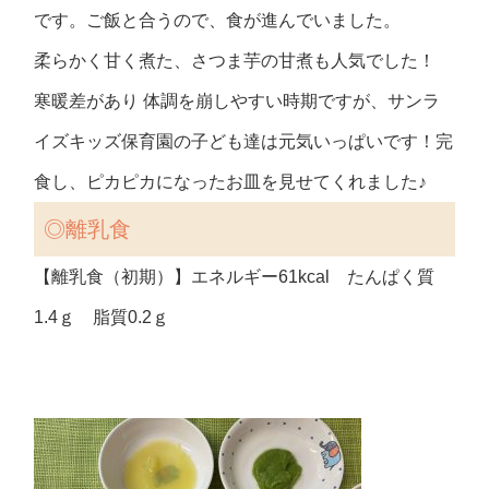
です。ご飯と合うので、食が進んでいました。
柔らかく甘く煮た、さつま芋の甘煮も人気でした！
寒暖差があり 体調を崩しやすい時期ですが、サンラ
イズキッズ保育園の子ども達は元気いっぱいです！完
食し、ピカピカになったお皿を見せてくれました♪
◎離乳食
【離乳食（初期）】エネルギー61kcal たんぱく質
1.4ｇ 脂質0.2ｇ