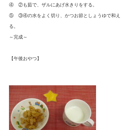
④ ②も茹で、ザルにあげ水きりをする。
⑤ ③④の水をよく切り、かつお節としょうゆで和え
る。
～完成～
【午後おやつ】