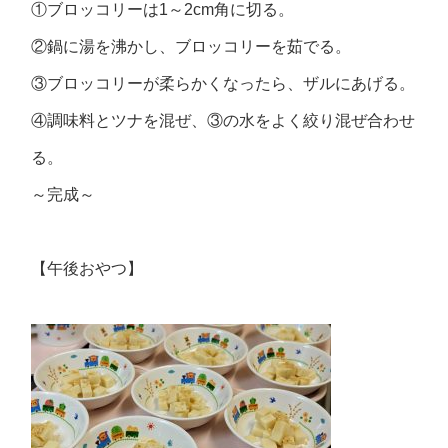
①ブロッコリーは1～2cm角に切る。
②鍋に湯を沸かし、ブロッコリーを茹でる。
③ブロッコリーが柔らかくなったら、ザルにあげる。
④調味料とツナを混ぜ、③の水をよく絞り混ぜ合わせ
る。
～完成～
【午後おやつ】