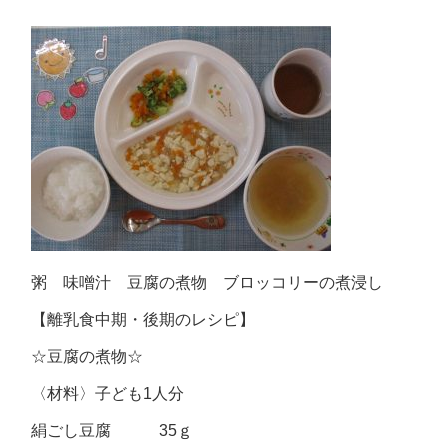
粥 味噌汁 豆腐の煮物 ブロッコリーの煮浸し
【離乳食中期・後期のレシピ】
☆豆腐の煮物☆
〈材料〉子ども1人分
絹ごし豆腐 35ｇ