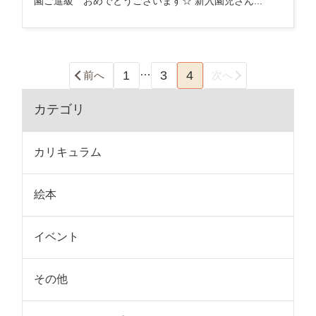
園ご進級 おめでとうございます☆ 新入園児さん...
…
1
3
4
前へ
次へ
カテゴリ
カリキュラム
絵本
イベント
その他