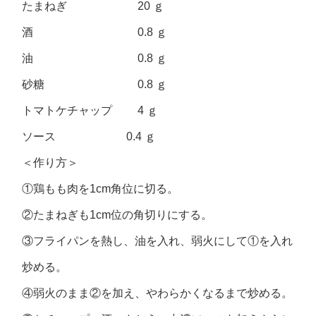
たまねぎ 20 ｇ
酒 0.8 ｇ
油 0.8 ｇ
砂糖 0.8 ｇ
トマトケチャップ 4 ｇ
ソース 0.4 ｇ
＜作り方＞
①鶏もも肉を1cm角位に切る。
②たまねぎも1cm位の角切りにする。
③フライパンを熱し、油を入れ、弱火にして①を入れ
炒める。
④弱火のまま②を加え、やわらかくなるまで炒める。