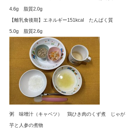
4.6g 脂質2.0g
【離乳食後期】エネルギー151kcal たんぱく質
5.0g 脂質2.6g
粥 味噌汁（キャベツ） 鶏ひき肉のくず煮 じゃが
芋と人参の煮物