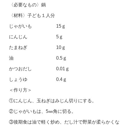
〈必要なもの〉鍋
〈材料〉子ども１人分
じゃがいも 15ｇ
にんじん 5ｇ
たまねぎ 10ｇ
油 0.5ｇ
かつおだし 0.01ｇ
しょうゆ 0.4ｇ
＜作り方＞
①にんじん、玉ねぎはみじん切りにする。
②じゃがいもは、5㎜角に切る。
③後期食は油で軽く炒め、だし汁で野菜が柔らかくな