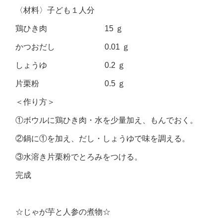
〈材料〉子ども１人分
鶏ひき肉 15 ｇ
かつおだし 0.01 ｇ
しょうゆ 0.2 ｇ
片栗粉 0.5 ｇ
＜作り方＞
①ボウルに鶏ひき肉・水を少量加え、もんでおく。
②鍋に①を加え、だし・しょうゆで味を調える。
③水溶き片栗粉でとろみをつける。
完成
☆じゃが芋と人参の煮物☆