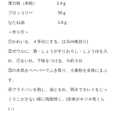
薄力粉（米粉） 2.4ｇ
ブロッコリー 50ｇ
なたね油 1.6ｇ
＜作り方＞
①かれいを、４等分にする。(1.5cm角切り)
②ボウルに、酒・しょうがすりおろし・しょうゆを入
れ、①をいれ、下味をつける。※約３分
③の水気をペーパーでふき取り、小麦粉を全体にまぶ
す。
④フライパンを熱し、油とをれ、弱火でカレイをじっ
くりこがさない様に両面焼く。(全体がキツネ色くら
い）