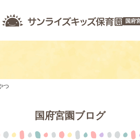
国府
やつ
国府宮園ブログ