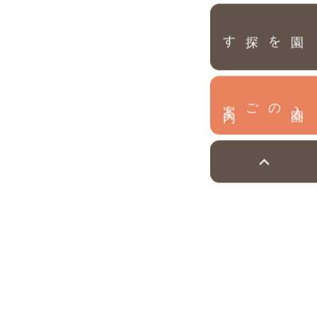
園を探す
内
入
園
のご案