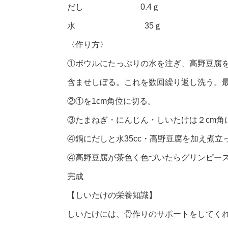
だし 0.4ｇ
水 35ｇ
〈作り方〉
①ボウルにたっぷりの水を注ぎ、高野豆腐
含ませしぼる。これを数回繰り返し洗う。
②①を1cm角位に切る。
③たまねぎ・にんじん・しいたけは２cm角
④鍋にだしと水35cc・高野豆腐を加え煮
④高野豆腐が茶色く色づいたらグリンピー
完成
【しいたけの栄養知識】
しいたけには、骨作りのサポートをしてく