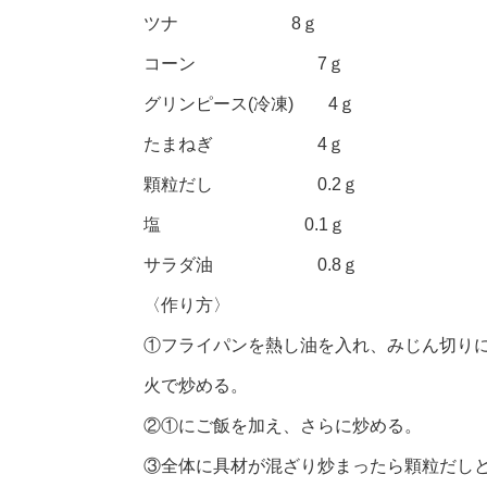
ツナ 8ｇ
コーン 7ｇ
グリンピース(冷凍) 4ｇ
たまねぎ 4ｇ
顆粒だし 0.2ｇ
塩 0.1ｇ
サラダ油 0.8ｇ
〈作り方〉
①フライパンを熱し油を入れ、みじん切り
火で炒める。
②①にご飯を加え、さらに炒める。
③全体に具材が混ざり炒まったら顆粒だし