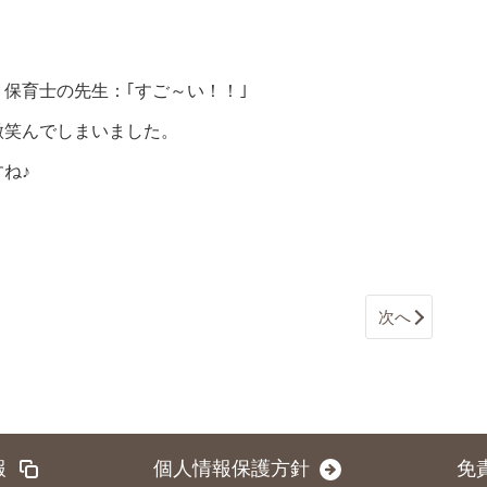
 保育士の先生：｢すご～い！！｣
微笑んでしまいました。
ね♪
次へ
報
個人情報保護方針
免