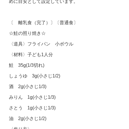
めに目安として設定しています。
〔 離乳食（完了）〕〔普通食〕
☆鮭の照り焼き☆
〈道具〉フライパン 小ボウル
〈材料〉子ども1人分
鮭 35g(1/3切れ)
しょうゆ 3g(小さじ1/2)
酒 2g(小さじ1/3)
みりん 1g(小さじ1/3)
さとう 1g(小さじ1/3)
油 2g(小さじ1/2)