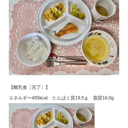
【離乳食〔完了〕】
エネルギー495kcal たんぱく質19.5ｇ 脂質16.0g