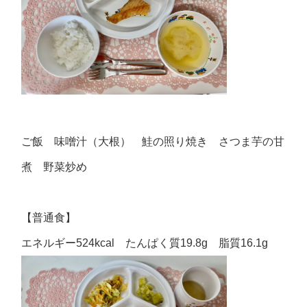
ご飯 味噌汁（大根） 鮭の照り焼き さつま芋の甘
煮 野菜炒め
【普通食】
エネルギー524kcal たんぱく質19.8g 脂質16.1g