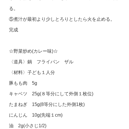
る。
⑤煮汁が最初より少しとろりとしたら火を止める。
完成
☆野菜炒め(カレー味)☆
〈道具〉鍋 フライパン ザル
〈材料〉子ども１人分
豚もも肉 5g
キャベツ 25g(８等分にして外側１枚位)
たまねぎ 15g(8等分にした外側1枚)
にんじん 10g(先端１cm)
油 2g(小さじ1/2)