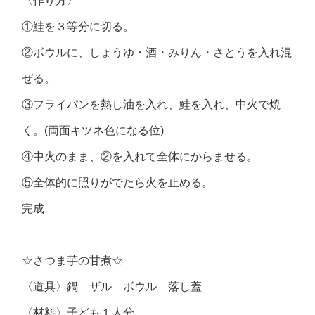
〈作り方〉
①鮭を３等分に切る。
②ボウルに、しょうゆ・酒・みりん・さとうを入れ混
ぜる。
③フライパンを熱し油を入れ、鮭を入れ、中火で焼
く。(両面キツネ色になる位)
④中火のまま、②を入れて全体にからませる。
⑤全体的に照りがでたら火を止める。
完成
☆さつま芋の甘煮☆
〈道具〉鍋 ザル ボウル 落し蓋
〈材料〉子ども１人分