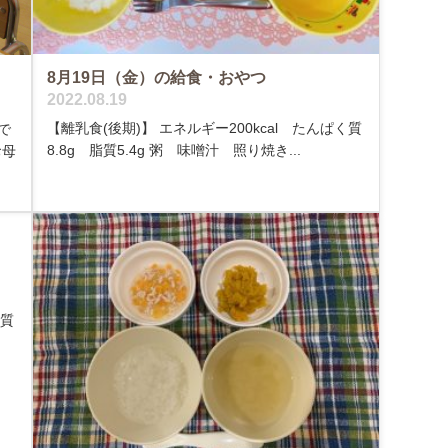
8月19日（金）の給食・おやつ
2022.08.19
【離乳食(後期)】 エネルギー200kcal たんぱく質
で
8.8g 脂質5.4g 粥 味噌汁 照り焼き...
お母
く質