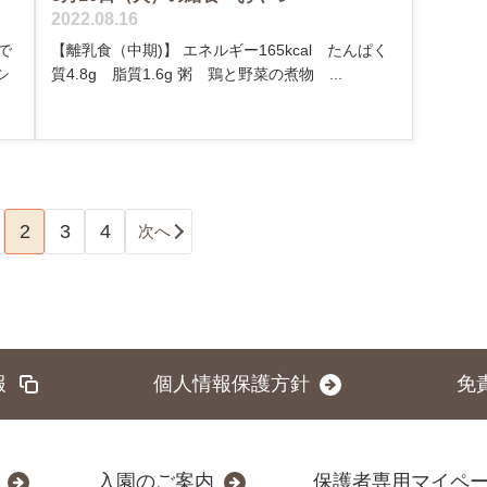
2022.08.16
で
【離乳食（中期)】 エネルギー165kcal たんぱく
シ
質4.8g 脂質1.6g 粥 鶏と野菜の煮物 ...
2
3
4
次へ
報
個人情報保護方針
免
入園のご案内
保護者専用マイペ