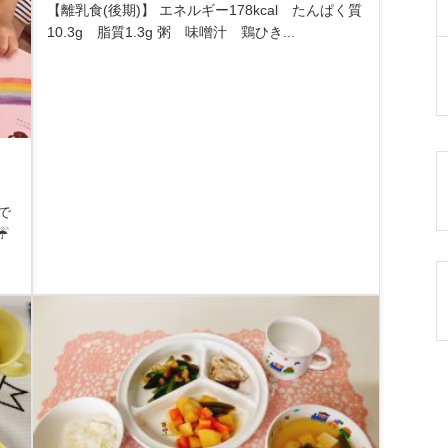
【離乳食(後期)】 エネルギー178kcal たんぱく質
10.3g 脂質1.3g 粥 味噌汁 鶏ひき...
で
☔