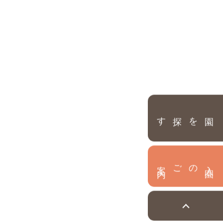
園を探す
内
入
園
のご案