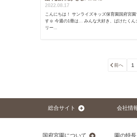
2022.08.17
こんにちは！ サンライズキッズ保育園国府宮園
す☺️ 今週の1冊は… みんな大好き、ばけたくん
リー...
1
前へ
総合サイト
会社情
国府宮園について
園の特長