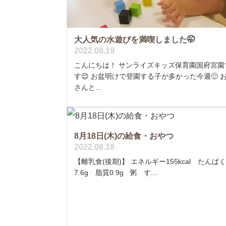
大人気の水遊びを満喫しました🤭
2022.08.19
こんにちは！ サンライズキッズ保育園国府宮園
す😌 お盆明けで登園する子が多かった今週🙂 
さんと...
8月18日(木)の給食・おやつ
2022.08.18
【離乳食(後期)】 エネルギー155kcal たんぱ
7.6g 脂質0.9g 粥 す...