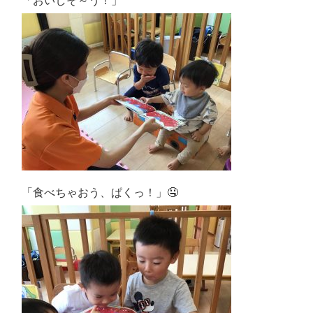
「おいしそ～う！」
「食べちゃおう、ぱくっ！」🤤