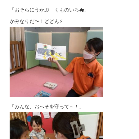
「おそらにうかぶ くものいろ
☁
」
かみなりだ〜！どどん⚡
「みんな、おへそを守って～！」