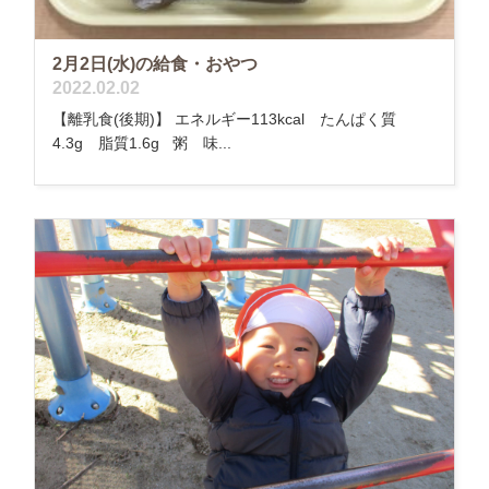
2月2日(水)の給食・おやつ
2022.02.02
【離乳食(後期)】 エネルギー113kcal たんぱく質
4.3g 脂質1.6g 粥 味...