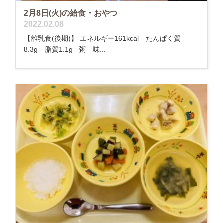
2月8日(火)の給食・おやつ
2022.02.08
【離乳食(後期)】 エネルギー161kcal たんぱく質
8.3g 脂質1.1g 粥 味...