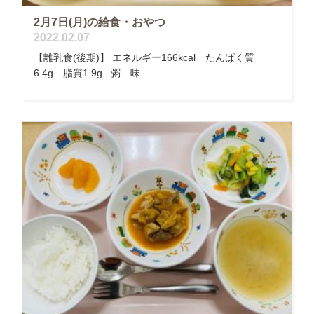
2月7日(月)の給食・おやつ
2022.02.07
【離乳食(後期)】 エネルギー166kcal たんぱく質
6.4g 脂質1.9g 粥 味...