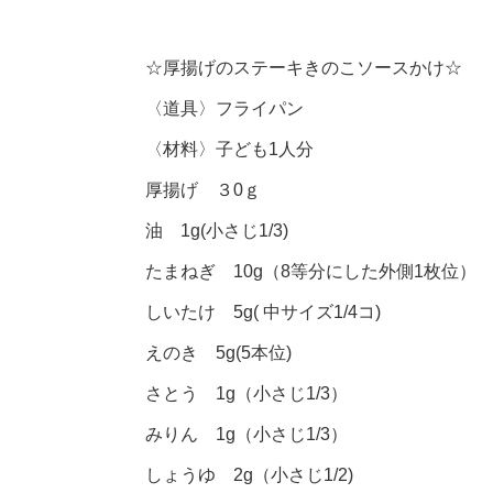
☆厚揚げのステーキきのこソースかけ☆
〈道具〉フライパン
〈材料〉子ども1人分
厚揚げ ３0ｇ
油 1g(小さじ1/3)
たまねぎ 10g（8等分にした外側1枚位）
しいたけ 5g( 中サイズ1/4コ)
えのき 5g(5本位)
さとう 1g（小さじ1/3）
みりん 1g（小さじ1/3）
しょうゆ 2g（小さじ1/2)