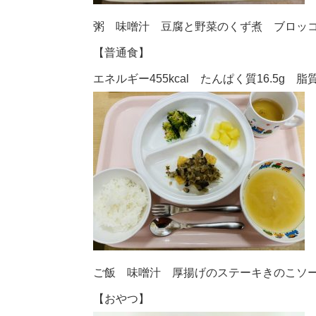
粥 味噌汁 豆腐と野菜のくず煮 ブロッ
【普通食】
エネルギー455kcal たんぱく質16.5g 脂質1
ご飯 味噌汁 厚揚げのステーキきのこソ
【おやつ】