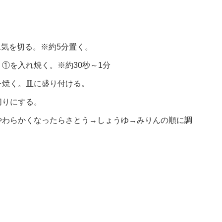
水気を切る。※約5分置く。
①を入れ焼く。※約30秒～1分
を焼く。皿に盛り付ける。
切りにする。
やわらかくなったらさとう→しょうゆ→みりんの順に調