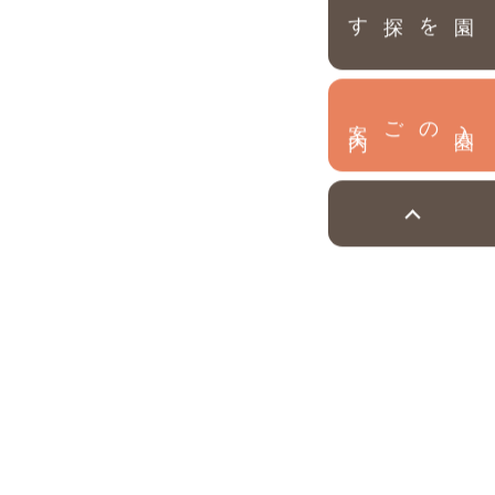
園を探す
内
入
園
のご案