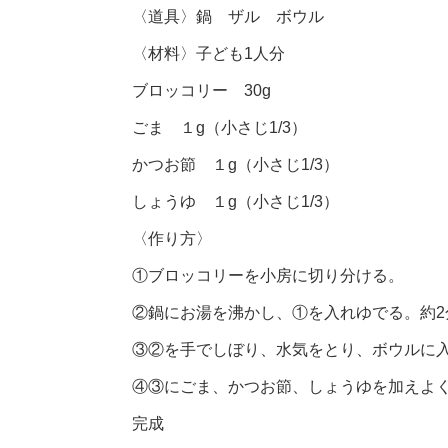
〈道具〉鍋 ザル ボウル
〈材料〉子ども1人分
ブロッコリー 30g
ごま １g（小さじ1/3）
かつお節 １g（小さじ1/3）
しょうゆ １g（小さじ1/3）
〈作り方〉
①ブロッコリーを小房に切り分ける。
②鍋にお湯を沸かし、①を入れゆでる。約
③②を手でしぼり、水気をとり、ボウルに
④③にごま、かつお節、しょうゆを加えよ
完成