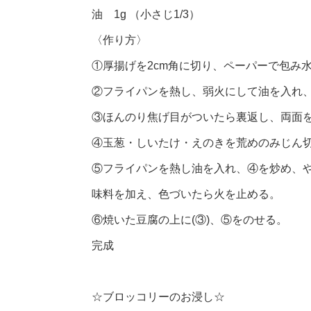
油 1g （小さじ1/3）
〈作り方〉
①厚揚げを2cm角に切り、ペーパーで包み
②フライパンを熱し、弱火にして油を入れ、
③ほんのり焦げ目がついたら裏返し、両面
④玉葱・しいたけ・えのきを荒めのみじん
⑤フライパンを熱し油を入れ、④を炒め、
味料を加え、色づいたら火を止める。
⑥焼いた豆腐の上に(③)、⑤をのせる。
完成
☆ブロッコリーのお浸し☆