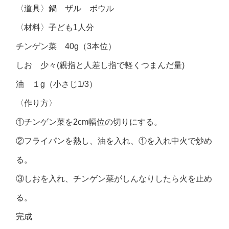
〈道具〉鍋 ザル ボウル
〈材料〉子ども1人分
チンゲン菜 40g（3本位）
しお 少々(親指と人差し指で軽くつまんだ量)
油 １g（小さじ1/3）
〈作り方〉
①チンゲン菜を2cm幅位の切りにする。
②フライパンを熱し、油を入れ、①を入れ中火で炒め
る。
③しおを入れ、チンゲン菜がしんなりしたら火を止め
る。
完成