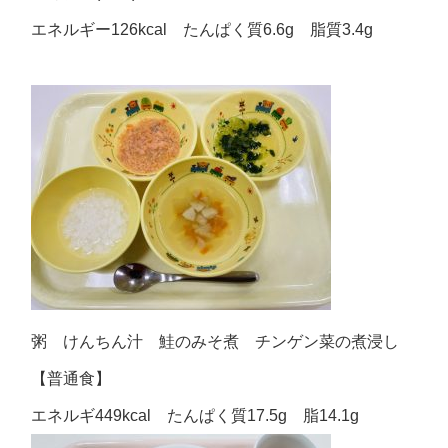
エネルギー126kcal たんぱく質6.6g 脂質3.4g
粥 けんちん汁 鮭のみそ煮 チンゲン菜の煮浸し
【普通食】
エネルギ449kcal たんぱく質17.5g 脂14.1g