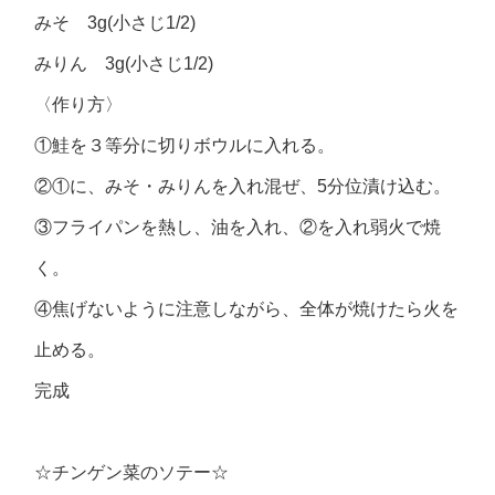
みそ 3g(小さじ1/2)
みりん 3g(小さじ1/2)
〈作り方〉
①鮭を３等分に切りボウルに入れる。
②①に、みそ・みりんを入れ混ぜ、5分位漬け込む。
③フライパンを熱し、油を入れ、②を入れ弱火で焼
く。
④焦げないように注意しながら、全体が焼けたら火を
止める。
完成
☆チンゲン菜のソテー☆