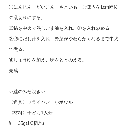
①にんじん・だいこん・さといも・ごぼうを1cm幅位
の乱切りにする。
②鍋を中火で熱しごま油を入れ、①を入れ炒める。
③②にだし汁を入れ、野菜がやわらかくなるまで中火
で煮る。
④しょうゆを加え、味をととのえる。
完成
☆鮭のみそ焼き☆
〈道具〉フライパン 小ボウル
〈材料〉子ども1人分
鮭 35g(1/3切れ)