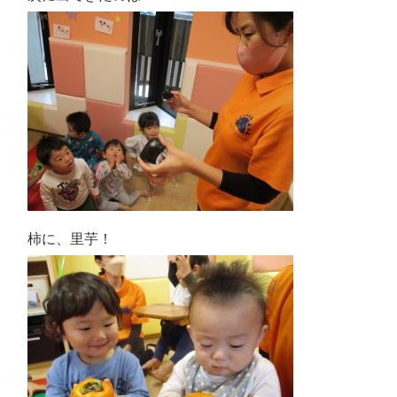
柿に、里芋！