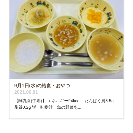
9月1日(水)の給食・おやつ
2021.09.01
【離乳食(中期)】 エネルギー94kcal たんぱく質5.5g
脂質0.2g 粥 味噌汁 魚の野菜あ...