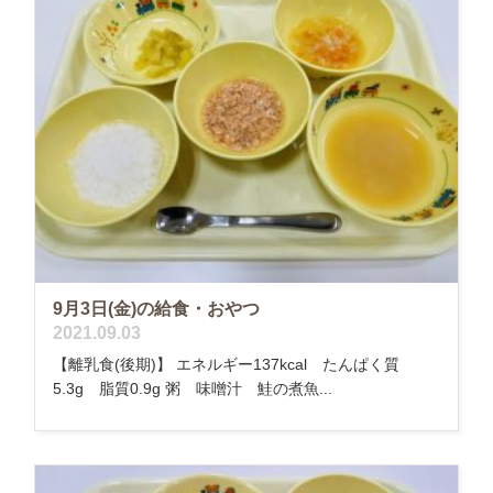
9月3日(金)の給食・おやつ
2021.09.03
【離乳食(後期)】 エネルギー137kcal たんぱく質
5.3g 脂質0.9g 粥 味噌汁 鮭の煮魚...