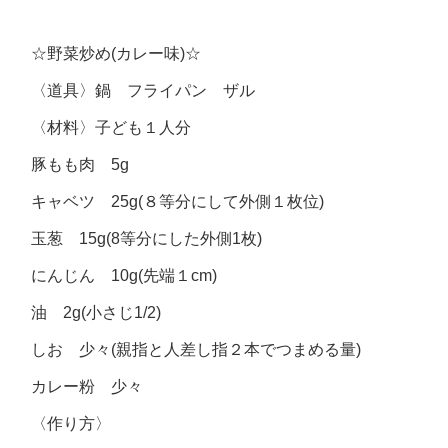
☆野菜炒め(カレー味)☆
〈道具〉鍋 フライパン ザル
〈材料〉子ども１人分
豚もも肉 5g
キャベツ 25g(８等分にして外側１枚位)
玉葱 15g(8等分にした外側1枚)
にんじん 10g(先端１cm)
油 2g(小さじ1/2)
しお 少々(親指と人差し指２本でつまめる量)
カレー粉 少々
〈作り方〉