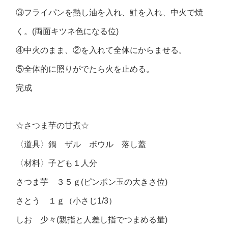
③フライパンを熱し油を入れ、鮭を入れ、中火で焼
く。(両面キツネ色になる位)
④中火のまま、②を入れて全体にからませる。
⑤全体的に照りがでたら火を止める。
完成
☆さつま芋の甘煮☆
〈道具〉鍋 ザル ボウル 落し蓋
〈材料〉子ども１人分
さつま芋 ３５ｇ(ピンポン玉の大きさ位)
さとう １ｇ（小さじ1/3）
しお 少々(親指と人差し指でつまめる量)