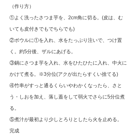
（作り方）
①よく洗ったさつま芋を、2cm角に切る。(皮は、む
いても皮付きでもでちらでも)
②ボウルに①を入れ、水をたっぷり注いで、つけ置
く。約5分後、ザルにあげる。
③鍋にさつま芋を入れ、水をひたひたに入れ、中火に
かけて煮る。※3分位(アクが出たらすくい捨てる)
④竹串がすっと通るくらいやわかくなったら、さと
う・しおを加え、落し蓋をして弱火でさらに5分位煮
る。
⑤煮汁が最初より少しとろりとしたら火を止める。
完成