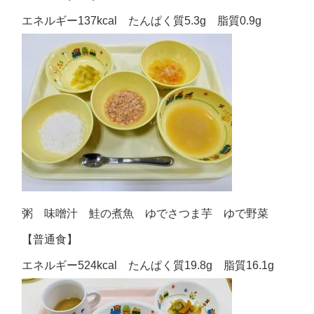
エネルギー137kcal たんぱく質5.3g 脂質0.9g
粥 味噌汁 鮭の煮魚 ゆでさつま芋 ゆで野菜
【普通食】
エネルギー524kcal たんぱく質19.8g 脂質16.1g