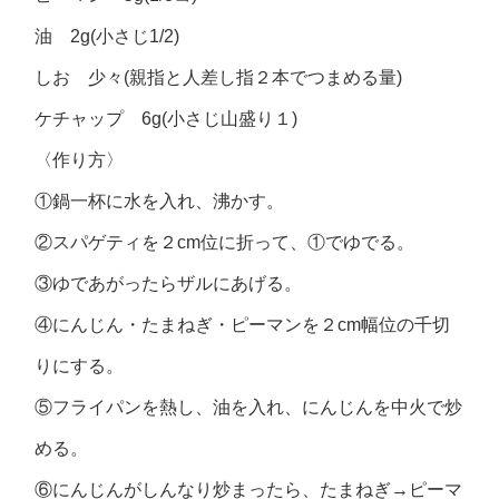
油 2g(小さじ1/2)
しお 少々(親指と人差し指２本でつまめる量)
ケチャップ 6g(小さじ山盛り１)
〈作り方〉
①鍋一杯に水を入れ、沸かす。
②スパゲティを２cm位に折って、①でゆでる。
③ゆであがったらザルにあげる。
④にんじん・たまねぎ・ピーマンを２cm幅位の千切
りにする。
⑤フライパンを熱し、油を入れ、にんじんを中火で炒
める。
⑥にんじんがしんなり炒まったら、たまねぎ→ピーマ