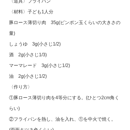
〈道具〉フライパン
〈材料〉子ども1人分
豚ロース薄切り肉 35g(ピンポン玉くらいの大きさの
量)
しょうゆ 3g(小さじ1/2)
酒 2g(小さじ1/3)
マーマレード 3g(小さじ1/2)
油 2g(小さじ1/2)
〈作り方〉
①豚ロース薄切り肉を4等分にする。(ひとつ2cm角く
らい)
②フライパンを熱し、油を入れ、①を中火で焼く。
(両面キツネ色くらい)