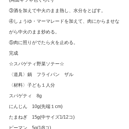
③酒を加えて中火のまま熱し、水分をとばす。
④しょうゆ・マーマレードを加えて、肉にからませな
がら中火のまま炒める。
⑤肉に照りがでたら火を止める。
完成
☆スパゲティ野菜ソテー☆
〈道具〉鍋 フライパン ザル
〈材料〉子ども１人分
スパゲティ 8g
にんじん 10g(先端１cm)
たまねぎ 15g(中サイズ1/12コ)
ピーマン 5g(1/8コ)