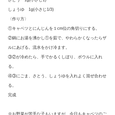
しょうゆ 1g(小さじ1/3)
〈作り方〉
①キャベツとにんじんを１cm位の角切りにする。
②鍋にお湯を沸かし①を茹で、やわらかくなったらザ
ルにあげる。流水をかけ冷ます。
③②が冷めたら、手でかるくしぼり、ボウルに入れ
る。
④③にごま、さとう、しょうゆを入れよく混ぜ合わせ
る。
完成
※お野菜が苦手な子もいますが、今日もキャベツのご