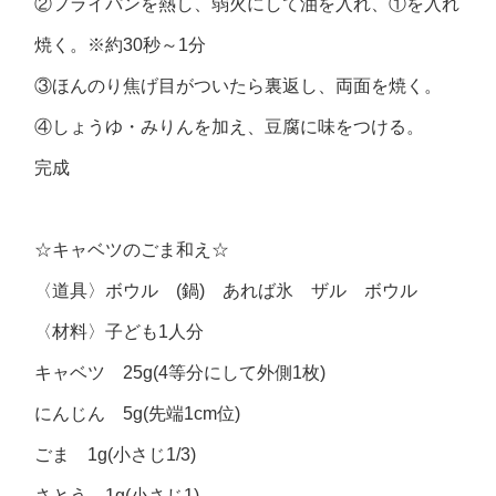
②フライパンを熱し、弱火にして油を入れ、①を入れ
焼く。※約30秒～1分
③ほんのり焦げ目がついたら裏返し、両面を焼く。
④しょうゆ・みりんを加え、豆腐に味をつける。
完成
☆キャベツのごま和え☆
〈道具〉ボウル (鍋) あれば氷 ザル ボウル
〈材料〉子ども1人分
キャベツ 25g(4等分にして外側1枚)
にんじん 5g(先端1cm位)
ごま 1g(小さじ1/3)
さとう 1g(小さじ1)