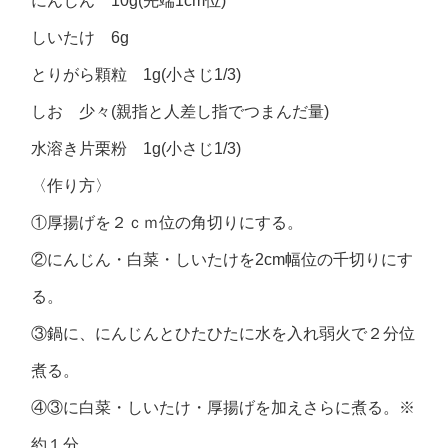
にんじん 10g(先端1cm位)
しいたけ 6g
とりがら顆粒 1g(小さじ1/3)
しお 少々(親指と人差し指でつまんだ量)
水溶き片栗粉 1g(小さじ1/3)
〈作り方〉
①厚揚げを２ｃｍ位の角切りにする。
②にんじん・白菜・しいたけを2cm幅位の千切りにす
る。
③鍋に、にんじんとひたひたに水を入れ弱火で２分位
煮る。
④③に白菜・しいたけ・厚揚げを加えさらに煮る。※
約１分