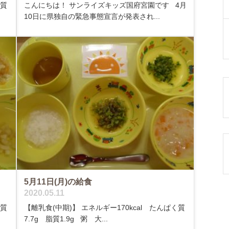
く質
こんにちは！ サンライズキッズ国府宮園です 4月
10日に県独自の緊急事態宣言が発表され...
5月11日(月)の給食
2020.05.11
く質
【離乳食(中期)】 エネルギー170kcal たんぱく質
7.7g 脂質1.9g 粥 大...