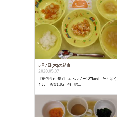
5月7日(木)の給食
2020.05.07
【離乳食(中期)】 エネルギー127kcal たんぱ
4.5g 脂質1.8g 粥 味...