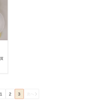
く質
1
2
3
次へ