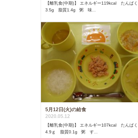
【離乳食(中期)】 エネルギー119kcal たんぱ
3.5g 脂質1.4g 粥 味...
5月12日(火)の給食
2020.05.12
【離乳食(中期)】 エネルギー107kcal たんぱ
4.9ｇ 脂質0.1g 粥 す...