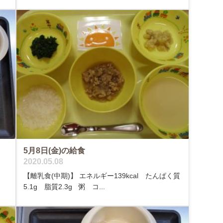
5月8日(金)の給食
2020.05.08
【離乳食(中期)】 エネルギー139kcal たんぱく質
5.1g 脂質2.3g 粥 コ...