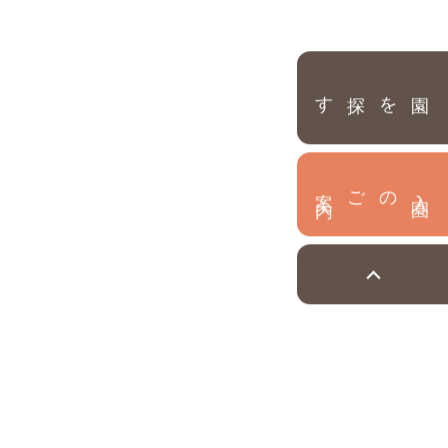
園を探す
内
入
園
のご案