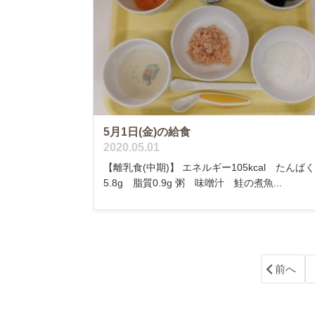
5月1日(金)の給食
2020.05.01
【離乳食(中期)】 エネルギー105kcal たんぱ
5.8g 脂質0.9g 粥 味噌汁 鮭の煮魚...
前へ