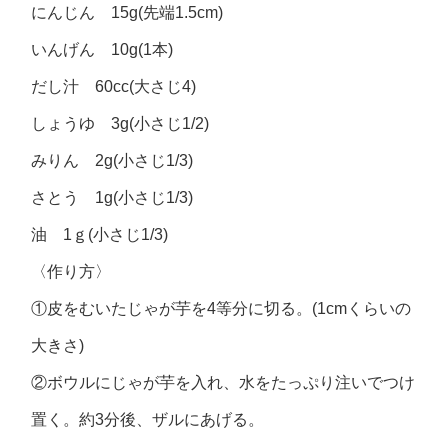
にんじん 15g(先端1.5cm)
いんげん 10g(1本)
だし汁 60cc(大さじ4)
しょうゆ 3g(小さじ1/2)
みりん 2g(小さじ1/3)
さとう 1g(小さじ1/3)
油 1ｇ(小さじ1/3)
〈作り方〉
①皮をむいたじゃが芋を4等分に切る。(1cmくらいの
大きさ)
②ボウルにじゃが芋を入れ、水をたっぷり注いでつけ
置く。約3分後、ザルにあげる。