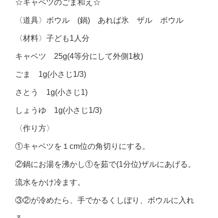
☆キャベツのごま和え☆
〈道具〉ボウル (鍋) あれば氷 ザル ボウル
〈材料〉子ども1人分
キャベツ 25g(4等分にして外側1枚)
ごま 1g(小さじ1/3)
さとう 1g(小さじ1)
しょうゆ 1g(小さじ1/3)
〈作り方〉
①キャベツを１cm位の角切りにする。
②鍋にお湯を沸かし①を茹で(1分位)ザルにあげる。
流水をかけ冷ます。
③②が冷めたら、手でかるくしぼり、ボウルに入れ