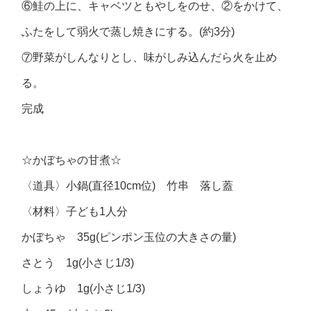
⑥鮭の上に、キャベツともやしをのせ、②をかけて、
ふたをして弱火で蒸し焼きにする。(約3分)
⑦野菜がしんなりとし、味がしみ込んだら火を止め
る。
完成
☆かぼちゃの甘煮☆
〈道具〉小鍋(直径10cm位) 竹串 落し蓋
〈材料〉子ども1人分
かぼちゃ 35g(ピンポン玉位の大きさの量)
さとう 1g(小さじ1/3)
しょうゆ 1g(小さじ1/3)