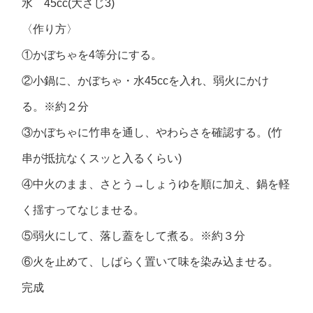
水 45cc(大さじ3)
〈作り方〉
①かぼちゃを4等分にする。
②小鍋に、かぼちゃ・水45ccを入れ、弱火にかけ
る。※約２分
③かぼちゃに竹串を通し、やわらさを確認する。(竹
串が抵抗なくスッと入るくらい)
④中火のまま、さとう→しょうゆを順に加え、鍋を軽
く揺すってなじませる。
⑤弱火にして、落し蓋をして煮る。※約３分
⑥火を止めて、しばらく置いて味を染み込ませる。
完成