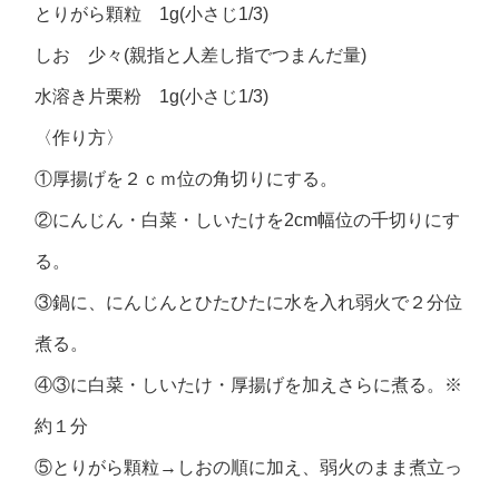
とりがら顆粒 1g(小さじ1/3)
しお 少々(親指と人差し指でつまんだ量)
水溶き片栗粉 1g(小さじ1/3)
〈作り方〉
①厚揚げを２ｃｍ位の角切りにする。
②にんじん・白菜・しいたけを2cm幅位の千切りにす
る。
③鍋に、にんじんとひたひたに水を入れ弱火で２分位
煮る。
④③に白菜・しいたけ・厚揚げを加えさらに煮る。※
約１分
⑤とりがら顆粒→しおの順に加え、弱火のまま煮立っ