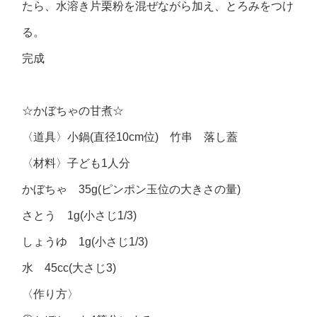
たら、水溶き片栗粉を混ぜながら加え、とろみをつけ
る。
完成
☆かぼちゃの甘煮☆
〈道具〉小鍋(直径10cm位) 竹串 落し蓋
〈材料〉子ども1人分
かぼちゃ 35g(ピンポン玉位の大きさの量)
さとう 1g(小さじ1/3)
しょうゆ 1g(小さじ1/3)
水 45cc(大さじ3)
〈作り方〉