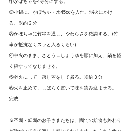
①かぼちゃを4等分にする。
②小鍋に、かぼちゃ・水45ccを入れ、弱火にかけ
る。※約２分
③かぼちゃに竹串を通し、やわらさを確認する。(竹
串が抵抗なくスッと入るくらい)
④中火のまま、さとう→しょうゆを順に加え、鍋を軽
く揺すってなじませる。
⑤弱火にして、落し蓋をして煮る。※約３分
⑥火を止めて、しばらく置いて味を染み込ませる。
完成
※卒園・転園のお子さまたちは、園での給食も終わり