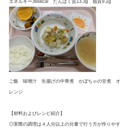
エネルギー366kcal たんぱく質13.3g 脂質9.1g
ご飯 味噌汁 生揚げの中華煮 かぼちゃの甘煮 オ
レンジ
【材料およびレシピ紹介】
◎実際の調理は４人分以上の分量で行う方が作りやす