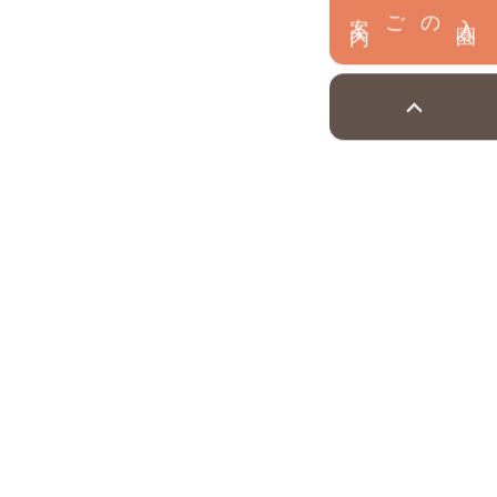
内
入
園
のご案