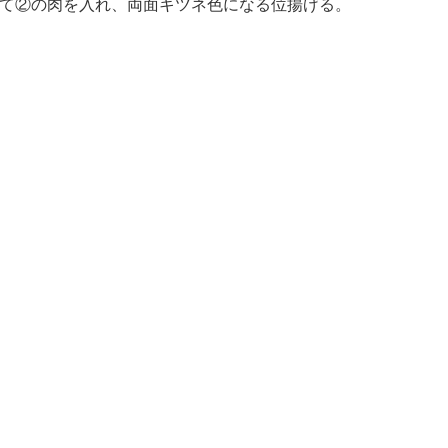
して②の肉を入れ、両面キツネ色になる位揚げる。