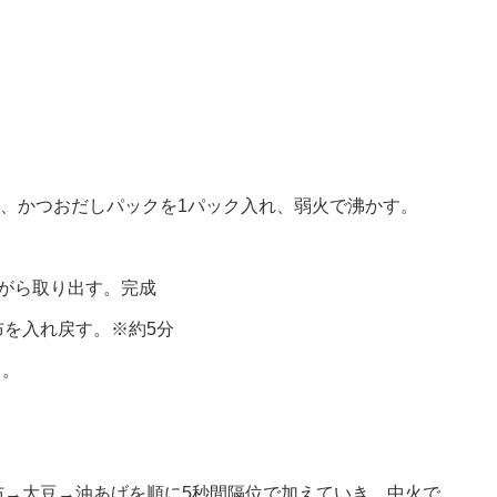
に入れ、かつおだしパックを1パック入れ、弱火で沸かす。
がら取り出す。完成
を入れ戻す。※約5分
る。
布→大豆→油あげを順に5秒間隔位で加えていき、中火で