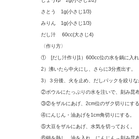
しょうゆ 2g(小さじ1/2)
さとう 1g(小さじ1/3)
みりん 1g(小さじ1/3)
だし汁 60cc(大さじ4)
〈作り方〉
① [だし汁作り]1）600cc位の水を鍋
2）沸いたら中火にし、さらに3分煮出す。
3）３分後、火を止め、だしパックを絞りな
②ボウルにたっぷりの水を注いで、刻み昆布
③②をザルにあげ、2cm位のザク切りにす
④にんじん・油あげを1cm角切りにする。
⑤大豆をザルにあげ、水気を切っておく。
⑥鍋を熱し、油を入れ、にんじん→刻み昆