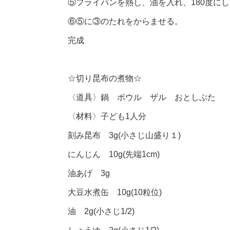
⑤フライパンを熱し、油を入れ、180度に
⑥⑤に③のたれをからませる。
完成
☆切り昆布の煮物☆
〈道具〉鍋 ボウル ザル おとしぶた
〈材料〉子ども1人分
刻み昆布 3g(小さじ山盛り１)
にんじん 10g(先端1cm)
油あげ 3g
大豆水煮缶 10g(10粒位)
油 2g(小さじ1/2)