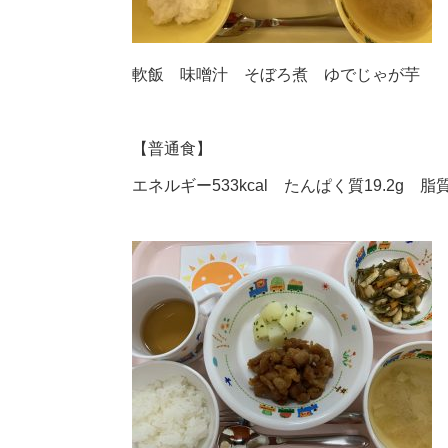
軟飯 味噌汁 そぼろ煮 ゆでじゃが芋
【普通食】
エネルギー533kcal たんぱく質19.2g 脂質2