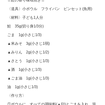
☆鮭の香り味噌焼き☆
〈道具〉小ボウル フライパン ピンセット(魚用)
〈材料〉子ども1人分
鮭 35g(切り身1/3分)
ごま 1g(小さじ1/3)
▲米みそ 3g(小さじ1弱)
▲みりん 2g(小さじ1/2)
▲さとう 1g(小さじ1/3)
▲酒 1g(小さじ1/3)
▲ごま油 1g(小さじ1/3)
油 1g(小さじ1/3)
〈作り方〉
①ボウルに、すべての調味料(▲印)とごまを入れ、混