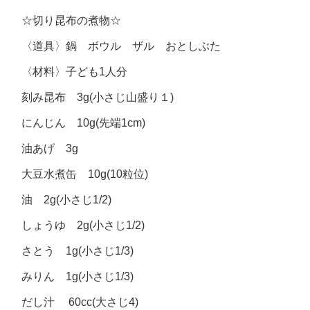
☆切り昆布の煮物☆
〈道具〉鍋 ボウル ザル おとしぶた
〈材料〉子ども1人分
刻み昆布 3g(小さじ山盛り１)
にんじん 10g(先端1cm)
油あげ 3g
大豆水煮缶 10g(10粒位)
油 2g(小さじ1/2)
しょうゆ 2g(小さじ1/2)
さとう 1g(小さじ1/3)
みりん 1g(小さじ1/3)
だし汁 60cc(大さじ4)