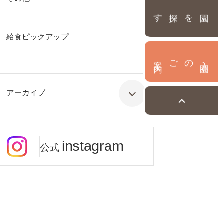
園を探す
給食ピックアップ
内
入
園
のご案
アーカイブ
instagram
公式