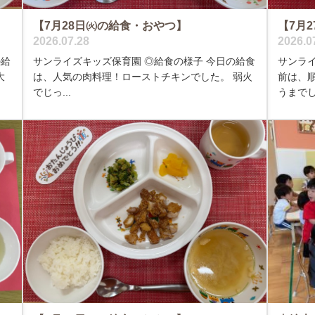
【7月28日㈫の給食・おやつ】
【7月
2026.07.28
2026.0
の給
サンライズキッズ保育園 ◎給食の様子 今日の給食
サンラ
大
は、人気の肉料理！ローストチキンでした。 弱火
前は、
でじっ...
うまでし.