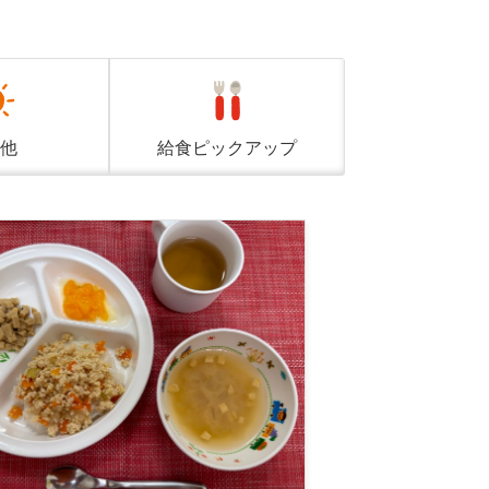
他
給食ピック
アップ