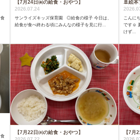
【7月24日㈮の給食・おやつ】
🚢絵本
2026.07.24
2026.0
給食
サンライズキッズ保育園 ◎給食の様子 今日は、
こんにち
給食が食べ終わる頃にみんなの様子を見に行...
です☺️
けず...
【7月22日㈬の給食・おやつ】
【7月
給食
2026.07.22
2026.0