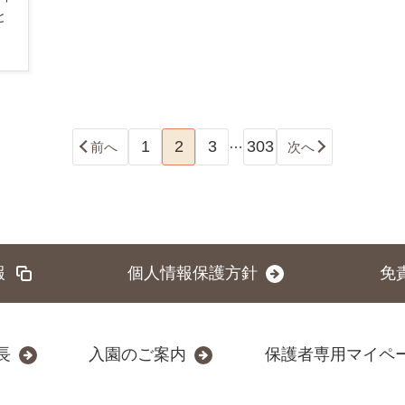
と
…
1
2
3
303
前へ
次へ
報
個人情報保護方針
免
長
入園のご案内
保護者専用マイペ