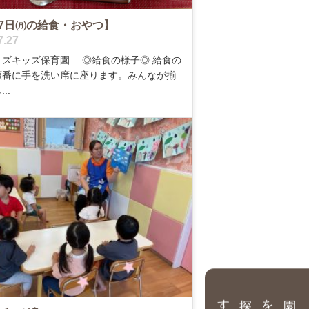
27日㈪の給食・おやつ】
7.27
イズキッズ保育園 ◎給食の様子◎ 給食の
順番に手を洗い席に座ります。みんなが揃
..
園を探す