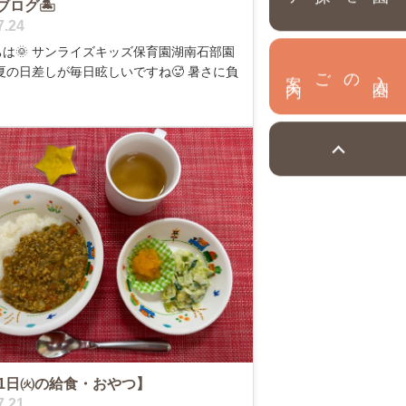
ブログ🏝️
7.24
は🌞 サンライズキッズ保育園湖南石部園
内
入
園
のご案
 夏の日差しが毎日眩しいですね🥵 暑さに負
21日㈫の給食・おやつ】
7.21