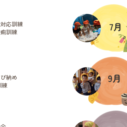
者対応訓練
下痢訓練
そび納め
訓練
夜会