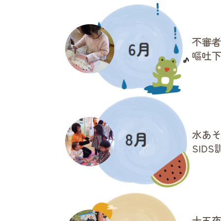
不審
嘔吐
水あ
SIDS
十五