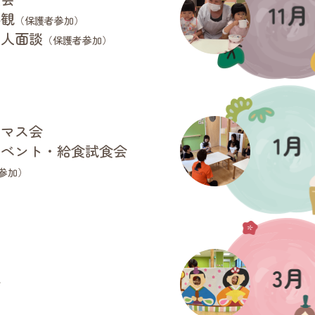
参観
（保護者参加）
個人面談
（保護者参加）
スマス会
イベント・給食試食会
参加）
会