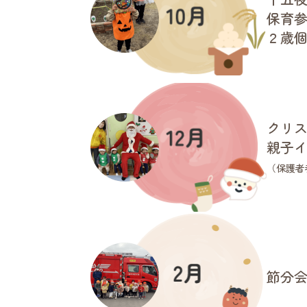
保育
２歳
クリ
親子
（保護者
節分