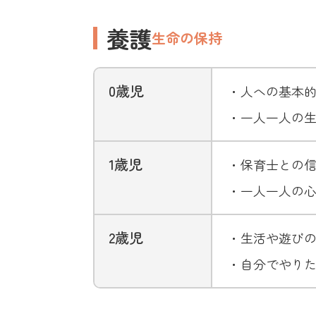
養護
生命の保持
0歳児
・人への基本
・一人一人の
1歳児
・保育士との
・一人一人の
2歳児
・生活や遊び
・自分でやり