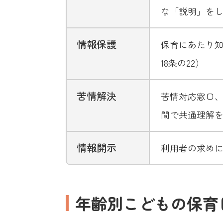
な「説明」を
情報保護
保育にあたり
18条の22）
苦情解決
苦情対応窓口
間で共通理解
情報開示
利用者の求め
年齢別こどもの保育