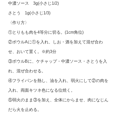
中濃ソース 3g(小さじ1/2)
さとう 1g(小さじ1/3)
〈作り方〉
①とりもも肉を4等分に切る。(1cm角位)
②ボウルAに①を入れ、しお・酒を加えて混ぜ合わ
せ、おいて置く。※約3分
③ボウルBに、ケチャップ・中濃ソース・さとうを入
れ、混ぜ合わせる。
④フライパンを熱し、油を入れ、弱火にして②の肉を
入れ、両面キツネ色になる位焼く。
⑤弱火のまま③を加え、全体にからませ、肉になじん
だら火を止める。