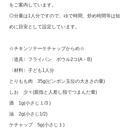
をご案内しています。
◎分量は1人分ですので、ゆで時間、炒め時間等は短
めに目安として設定しています。
☆チキンソテーケチャップからめ☆
〈道具〉フライパン ボウル2コ(A・B)
〈材料〉子ども1人分
とりもも肉 35g(ピンポン玉位の大きさの量)
しお 少々(親指と人差し指でつまんだ量)
酒 1g(小さじ１/3 )
油 2g(小さじ1/2)
ケチャップ 5g(小さじ１)