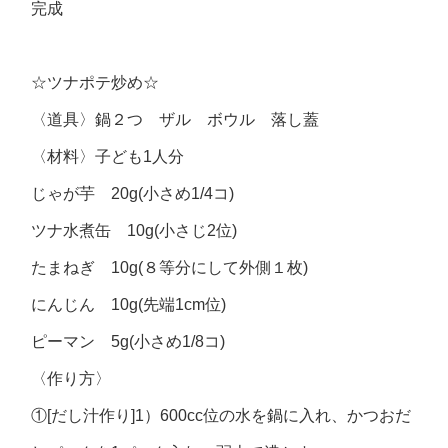
完成
☆ツナポテ炒め☆
〈道具〉鍋２つ ザル ボウル 落し蓋
〈材料〉子ども1人分
じゃが芋 20g(小さめ1/4コ)
ツナ水煮缶 10g(小さじ2位)
たまねぎ 10g(８等分にして外側１枚)
にんじん 10g(先端1cm位)
ピーマン 5g(小さめ1/8コ)
〈作り方〉
①[だし汁作り]1）600cc位の水を鍋に入れ、かつおだ