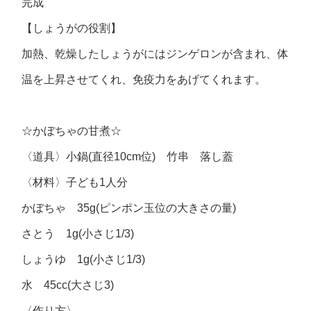
完成
【しょうがの役割】
加熱、乾燥したしょうがにはジンゲロンが含まれ、体
温を上昇させてくれ、免疫力をあげてくれます。
☆かぼちゃの甘煮☆
〈道具〉小鍋(直径10cm位) 竹串 落し蓋
〈材料〉子ども1人分
かぼちゃ 35g(ピンポン玉位の大きさの量)
さとう 1g(小さじ1/3)
しょうゆ 1g(小さじ1/3)
水 45cc(大さじ3)
〈作り方〉