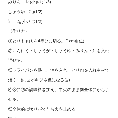
みりん 1g(小さじ1/3)
しょうゆ 2g(1/2)
油 2g(小さじ1/2)
〈作り方〉
①とりもも肉を4等分に切る。(1cm角位)
②にんにく・しょうが・しょうゆ・みりん・油を入れ
混ぜる。
③フライパンを熱し、油を入れ、とり肉を入れ中火で
焼く。(両面がキツネ色になる位)
④③に②の調味料を加え、中火のまま肉全体にからま
せる。
⑤全体的に照りがでたら火を止める。