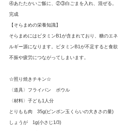
④あたたかいご飯に、②③白ごまを入れ、混ぜる。
完成
【そらまめの栄養知識】
そらまめにはビタミンB1が含まれており、糖のエネ
ルギー源になります。ビタミンB1が不足すると食欲
不振や疲労につながってしまいます。
☆照り焼きチキン☆
〈道具〉フライパン ボウル
〈材料〉子ども1人分
とりもも肉 35g(ピンポン玉くらいの大きさの量)
しょうが 1g(小さじ1/3)