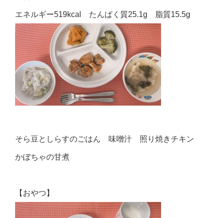
エネルギー519kcal たんぱく質25.1g 脂質15.5g
そら豆としらすのごはん 味噌汁 照り焼きチキン
かぼちゃの甘煮
【おやつ】