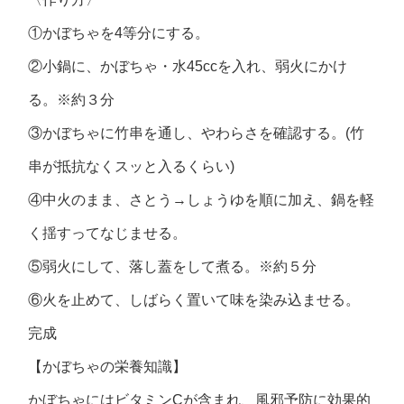
①かぼちゃを4等分にする。
②小鍋に、かぼちゃ・水45ccを入れ、弱火にかけ
る。※約３分
③かぼちゃに竹串を通し、やわらさを確認する。(竹
串が抵抗なくスッと入るくらい)
④中火のまま、さとう→しょうゆを順に加え、鍋を軽
く揺すってなじませる。
⑤弱火にして、落し蓋をして煮る。※約５分
⑥火を止めて、しばらく置いて味を染み込ませる。
完成
【かぼちゃの栄養知識】
かぼちゃにはビタミンCが含まれ、風邪予防に効果的