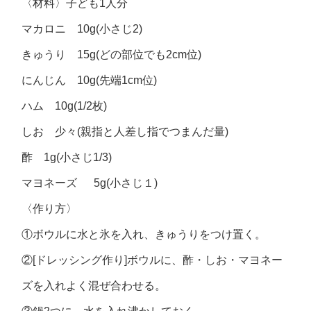
〈材料〉子ども1人分
マカロニ 10g(小さじ2)
きゅうり 15g(どの部位でも2cm位)
にんじん 10g(先端1cm位)
ハム 10g(1/2枚)
しお 少々(親指と人差し指でつまんだ量)
酢 1g(小さじ1/3)
マヨネーズ 5g(小さじ１)
〈作り方〉
①ボウルに水と氷を入れ、きゅうりをつけ置く。
②[ドレッシング作り]ボウルに、酢・しお・マヨネー
ズを入れよく混ぜ合わせる。