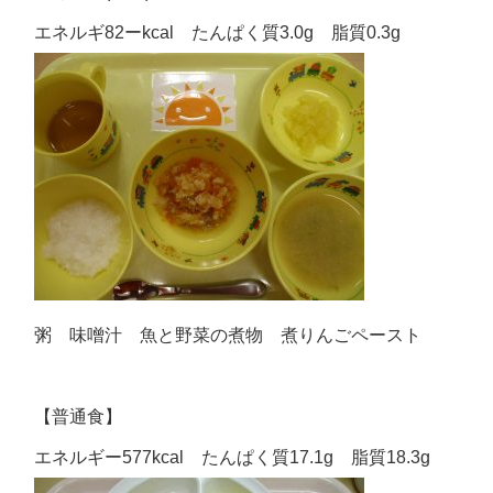
エネルギ82ーkcal たんぱく質3.0g 脂質0.3g
粥 味噌汁 魚と野菜の煮物 煮りんごペースト
【普通食】
エネルギー577kcal たんぱく質17.1g 脂質18.3g