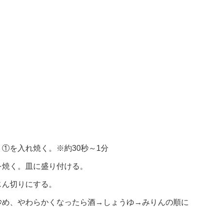
①を入れ焼く。※約30秒～1分
を焼く。皿に盛り付ける。
じん切りにする。
炒め、やわらかくなったら酒→しょうゆ→みりんの順に