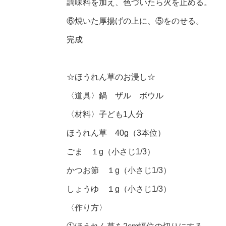
調味料を加え、色づいたら火を止める。
⑥焼いた厚揚げの上に、⑤をのせる。
完成
☆ほうれん草のお浸し☆
〈道具〉鍋 ザル ボウル
〈材料〉子ども1人分
ほうれん草 40g（3本位）
ごま １g（小さじ1/3）
かつお節 １g（小さじ1/3）
しょうゆ １g（小さじ1/3）
〈作り方〉