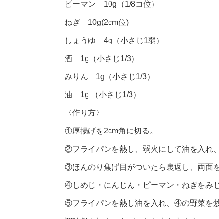
ピーマン 10g（1/8コ位）
ねぎ 10g(2cm位)
しょうゆ 4g（小さじ1弱）
酒 1g（小さじ1/3）
みりん 1g（小さじ1/3）
油 1g （小さじ1/3）
〈作り方〉
①厚揚げを2cm角に切る。
②フライパンを熱し、弱火にして油を入れ、
③ほんのり焦げ目がついたら裏返し、両面
④しめじ・にんじん・ピーマン・ねぎをみ
⑤フライパンを熱し油を入れ、④の野菜を