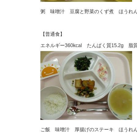
粥 味噌汁 豆腐と野菜のくず煮 ほうれ
【普通食】
エネルギー360kcal たんぱく質15.2g 脂質1
ご飯 味噌汁 厚揚げのステーキ ほうれ