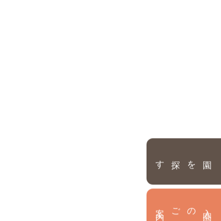
園を探す
内
入
園
のご案