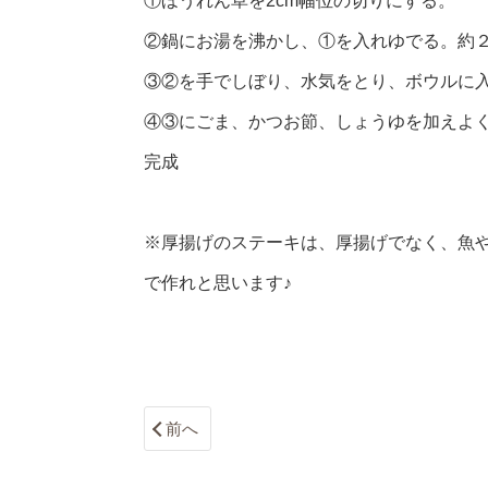
①ほうれん草を2cm幅位の切りにする。
②鍋にお湯を沸かし、①を入れゆでる。約
③②を手でしぼり、水気をとり、ボウルに
④③にごま、かつお節、しょうゆを加えよ
完成
※厚揚げのステーキは、厚揚げでなく、魚
で作れと思います♪
前へ