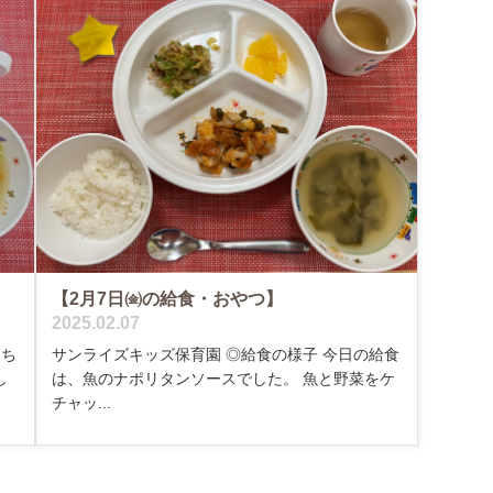
【2月7日㈮の給食・おやつ】
2025.02.07
サンライズキッズ保育園 ◎給食の様子 今日の給食
、ち
は、魚のナポリタンソースでした。 魚と野菜をケ
し
チャッ...