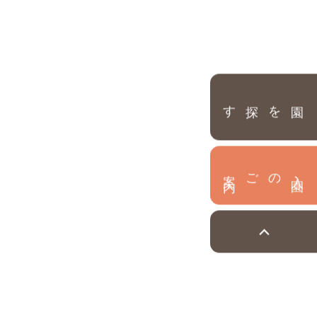
園を探す
内
入
園
のご案