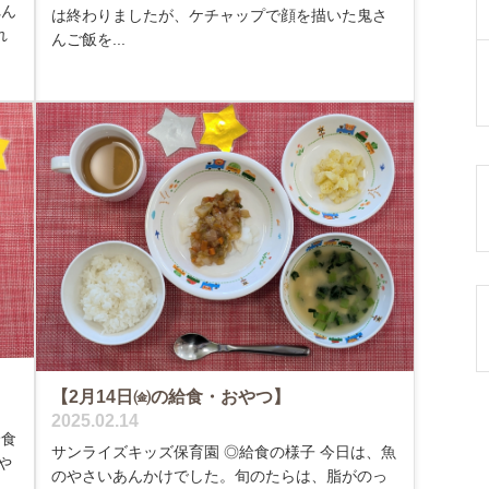
れん
は終わりましたが、ケチャップで顔を描いた鬼さ
れ
んご飯を...
【2月14日㈮の給食・おやつ】
2025.02.14
給食
サンライズキッズ保育園 ◎給食の様子 今日は、魚
や
のやさいあんかけでした。旬のたらは、脂がのっ