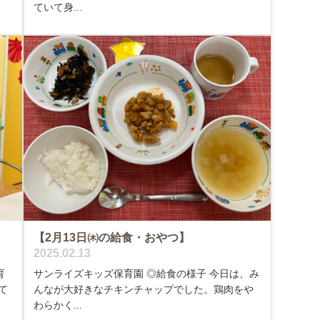
ていて身...
【2月13日㈭の給食・おやつ】
2025.02.13
サンライズキッズ保育園 ◎給食の様子 今日は、み
育
んなが大好きなチキンチャップでした。鶏肉をや
て
わらかく...