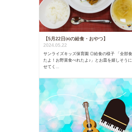
【5月22日㈬の給食・おやつ】
2024.05.22
サンライズキッズ保育園 ◎給食の様子 「全部
たよ！お野菜食べれたよ♪」とお皿を嬉しそう
せてく...