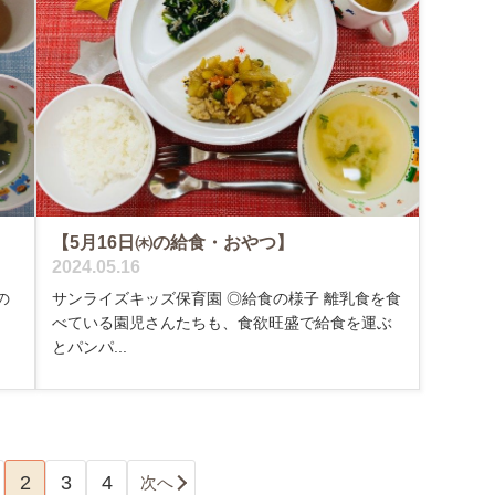
【5月16日㈭の給食・おやつ】
2024.05.16
の
サンライズキッズ保育園 ◎給食の様子 離乳食を食
べている園児さんたちも、食欲旺盛で給食を運ぶ
とパンパ...
2
3
4
次へ