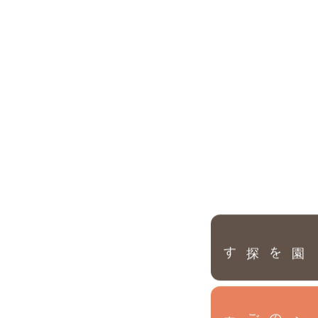
園を探す
内
入
園
のご案