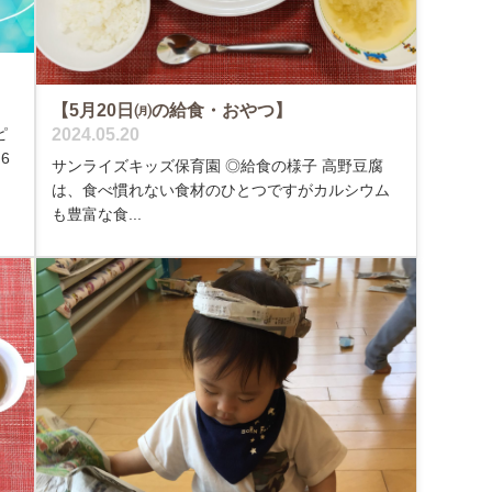
【5月20日㈪の給食・おやつ】
2024.05.20
ピ
6
サンライズキッズ保育園 ◎給食の様子 高野豆腐
は、食べ慣れない食材のひとつですがカルシウム
も豊富な食...