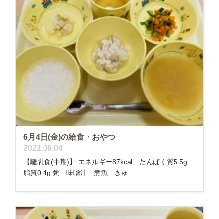
6月4日(金)の給食・おやつ
2021.06.04
【離乳食(中期)】 エネルギー87kcal たんぱく質5.5g
脂質0.4g 粥 味噌汁 煮魚 きゅ...