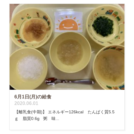
6月1日(月)の給食
2020.06.01
【離乳食(中期)】 エネルギー126kcal たんぱく質5.5
ｇ 脂質0.6g 粥 味...