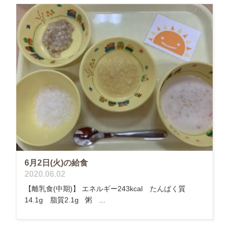
6月2日(火)の給食
2020.06.02
【離乳食(中期)】 エネルギー243kcal たんぱく質
14.1g 脂質2.1g 粥 ...