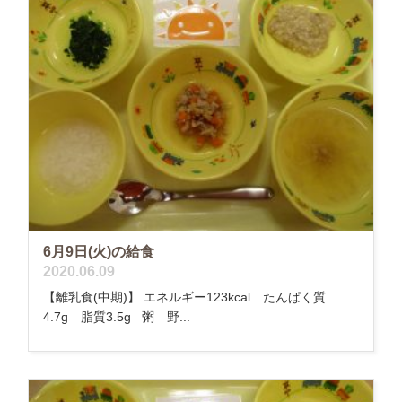
6月9日(火)の給食
2020.06.09
【離乳食(中期)】 エネルギー123kcal たんぱく質
4.7g 脂質3.5g 粥 野...