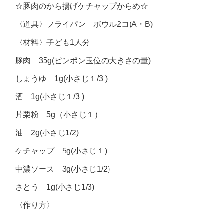
☆豚肉のから揚げケチャップからめ☆
〈道具〉フライパン ボウル2コ(A・B)
〈材料〉子ども1人分
豚肉 35g(ピンポン玉位の大きさの量)
しょうゆ 1g(小さじ１/3 )
酒 1g(小さじ１/3 )
片栗粉 5g（小さじ１）
油 2g(小さじ1/2)
ケチャップ 5g(小さじ１)
中濃ソース 3g(小さじ1/2)
さとう 1g(小さじ1/3)
〈作り方〉