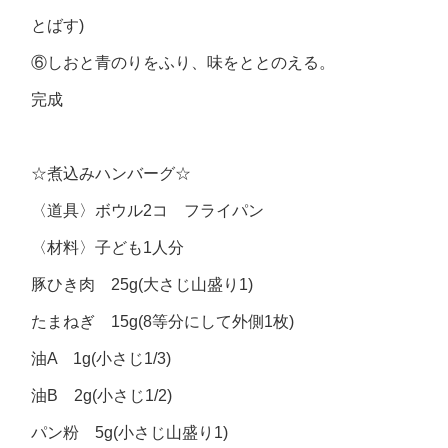
とばす)
⑥しおと青のりをふり、味をととのえる。
完成
☆煮込みハンバーグ☆
〈道具〉ボウル2コ フライパン
〈材料〉子ども1人分
豚ひき肉 25g(大さじ山盛り1)
たまねぎ 15g(8等分にして外側1枚)
油A 1g(小さじ1/3)
油B 2g(小さじ1/2)
パン粉 5g(小さじ山盛り1)