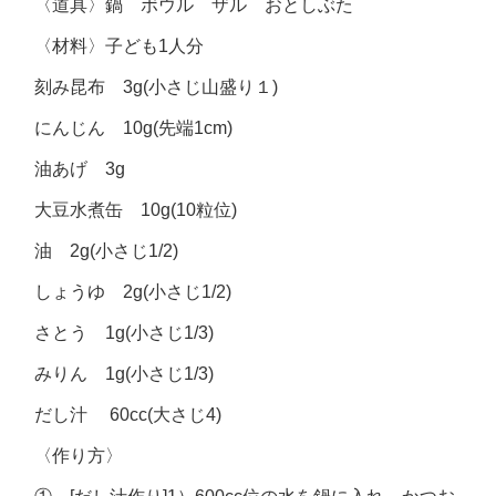
〈道具〉鍋 ボウル ザル おとしぶた
〈材料〉子ども1人分
刻み昆布 3g(小さじ山盛り１)
にんじん 10g(先端1cm)
油あげ 3g
大豆水煮缶 10g(10粒位)
油 2g(小さじ1/2)
しょうゆ 2g(小さじ1/2)
さとう 1g(小さじ1/3)
みりん 1g(小さじ1/3)
だし汁 60cc(大さじ4)
〈作り方〉