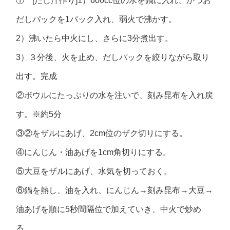
① [だし汁作り]1）600cc位の水を鍋に入れ、かつお
だしパックを1パック入れ、弱火で沸かす。
2）沸いたら中火にし、さらに3分煮出す。
3）３分後、火を止め、だしパックを絞りながら取り
出す。完成
②ボウルにたっぷりの水を注いで、刻み昆布を入れ戻
す。※約5分
③②をザルにあげ、2cm位のザク切りにする。
④にんじん・油あげを1cm角切りにする。
⑤大豆をザルにあげ、水気を切っておく。
⑥鍋を熱し、油を入れ、にんじん→刻み昆布→大豆→
油あげを順に5秒間隔位で加えていき、中火で炒め
る。