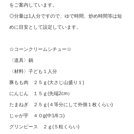
をご案内しています。
◎分量は1人分ですので、ゆで時間、炒め時間等は短
めに目安として設定しています。
☆コーンクリームシチュー☆
〈道具〉
鍋
〈材料〉
子ども１人分
豚もも肉 ２５ｇ(大さじ山盛り１)
にんじん １５ｇ(先端2cm）
たまねぎ ２５ｇ(４等分にして外側１枚くらい)
じゃが芋 ４０g(中1/6コ)
グリンピース ２ｇ(５粒くらい)